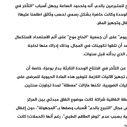
للمتبرعين بالدم، أنه ولحدود الساعة يجهل أسباب “التأخر في
د الوحدة وكانت حاضرة بشكل رسمي (حسب وثائق اطلعنا عليها)
ال وتجهيز المقر.
م” على أن جمعية “الحاج موح” على أتم الاستعداد لاستكمال
 أن تلقوا تكوينات في المجال، وذلك إدراك منها لحاجة
 الذي بدأته قبل سنوات.
التأخر في افتتاح الوحدة التابثة بدار بوعزة، خاصة أن
 تجهيز الاليات اللازمة لتوفير هذه المادة الحيوية للمرضى على
ات الضرورية، لكنها مازالت “معطلة” لمدة تجاوزت سنتين.
ظة اتفاقية شراكة كانت موضوع اتفاق مبدئي بين المركز
مجال “التبرع بالدم” لأسباب وصفها بـ”المجهولة”، دون إغفال
 بسبب عدم “توفر الطاقم الطبي”، رغم أنها (الحملات) كانت
.