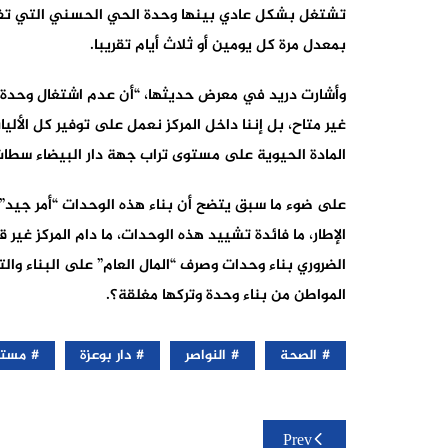
تشتغل بشكل عادي بينها وحدة الحي الحسني التي تفتح
بمعدل مرة كل يومين أو ثلاث أيام تقريبا.
وأشارت دريد في معرض حديثها، “أن عدم اشتغال وحدة “دا
غير متاح، بل إننا داخل المركز نعمل على توفير كل الأ
المادة الحيوية على مستوى تراب جهة دار البيضاء سطات
على ضوء ما سبق يتضح أن بناء هذه الوحدات “أمر جيد”
الإطار، ما فائدة تشييد هذه الوحدات، ما دام المركز غي
الضروري بناء وحدات وصرف “المال العام” على البناء وا
المواطن من بناء وحدة وتركها مغلقة؟.
الصحة
النواصر
دار بوعزة
مستش
تصفّح
Prev