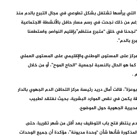
ج” التي يرأسها تشتغل بشكل تطوعي في مجال التبرع بالدم منذ
الرغم من ذلك نجحت في رسم مسار حافل بالأنشطة الاجتماعية
نجحنا في خلق “متبرع منتظم”بإقليم النواصر، واستطعنا
ع بالدم”.
لمركز على المستوى الوطني والإقليمي على المستوى العملي
كما هو الحال بالنسبة لجمعية “الحاج الموح”، أو من خلال
 .
عزة”، قالت أمال دريد رئيسة مركز التحاقن الدم الجهوي بالدار
حظة يكمن في نقص الموارد البشرية، بحيث نفتقد لطبيب
مديرية الجهوية حول الموضوع.
لدم ينتظر فتح باب التوظيف بعد أقل من شهر تقريبا، حتى
 المذكورة شأنها شأن “وحدة مديونة”، مؤكدة أن جميع الوحدات