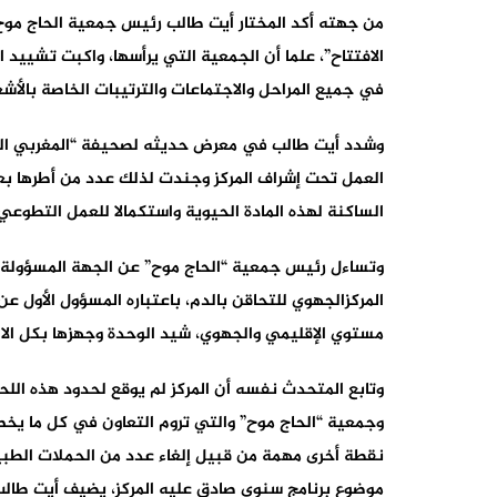
من جهته أكد المختار أيت طالب رئيس جمعية الحاج موح 
الافتتاح”، علما أن الجمعية التي يرأسها، واكبت تشيي
في جميع المراحل والاجتماعات والترتيبات الخاصة بالأشغ
وشدد أيت طالب في معرض حديثه لصحيفة “المغربي اليو
العمل تحت إشراف المركز وجندت لذلك عدد من أطرها بعد
الساكنة لهذه المادة الحيوية واستكمالا للعمل التطوعي
وتساءل رئيس جمعية “الحاج موح” عن الجهة المسؤولة عن 
المركزالجهوي للتحاقن بالدم، باعتباره المسؤول الأول عن
مستوي الإقليمي والجهوي، شيد الوحدة وجهزها بكل الالي
وتابع المتحدث نفسه أن المركز لم يوقع لحدود هذه اللح
وجمعية “الحاج موح” والتي تروم التعاون في كل ما يخص 
نقطة أخرى مهمة من قبيل إلغاء عدد من الحملات الطبية
موضوع برنامج سنوي صادق عليه المركز، يضيف أيت طالب