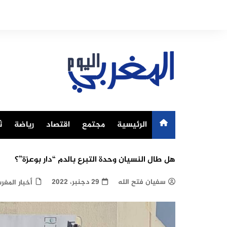
Ski
t
conten
الرئيسية
مجتمع
اقتصاد
رياضة
ث
هل طال النسيان وحدة التبرع بالدم “دار بوعزة”؟
سفيان فتح الله
29 دجنبر، 2022
أخبار المغر