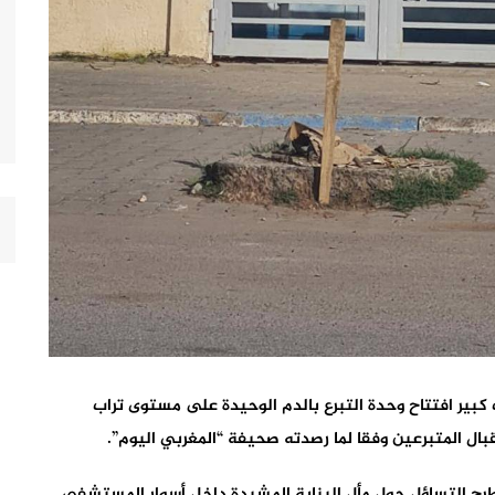
كبير افتتاح وحدة التبرع بالدم الوحيدة على مستوى تراب
قبال المتبرعين وفقا لما رصدته صحيفة “المغربي اليوم”.
رح التساؤل حول مأل البناية المشيدة داخل أسوار المستشفى