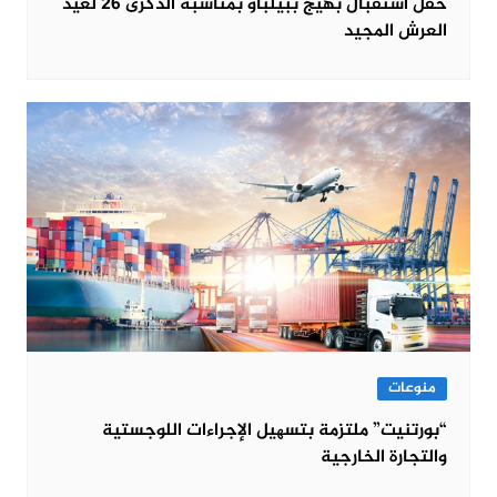
حفل استقبال بهيج ببيلباو بمناسبة الذكرى 26 لعيد
العرش المجيد
منوعات
“بورتنیت” ملتزمة بتسھیل الإجراءات اللوجستیة
والتجارة الخارجیة