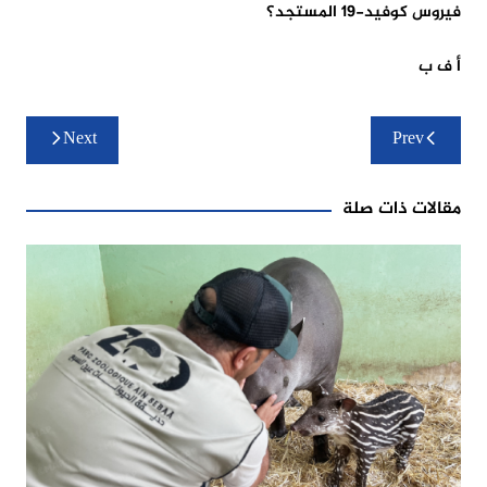
فيروس كوفيد-19 المستجد؟
أ ف ب
تصفّح
Next
Prev
المقالات
مقالات ذات صلة