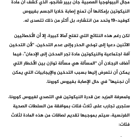
مجال البيولوجيا العصبية جان بيير شانجو، الذي كشف أن مادة
النيكوتين بإمكانها أن تمنع إصابة خلايا الجسم بفيروس
كوفيد-19 وتحد من انتشاره، بل أكثر من ذلك تتصدى له.
لكن رغم هذه النتائج التي تفتح آمالا كبيرة، إلا أن الأخصائيين
الاثنين دعيا إلى توخي الحذر وإلى عدم التدخين، “لأن التدخين
آفة اجتماعية والنيكوتين مادة تجر المدخن إلى الإدمان”، فيما
أضاف الرجلان أن “المسألة هي مسألة توازن بين الأخطار التي
يمكن أن نتعرض إليها بسبب التدخين والإيجابيات التي يمكن
أن نجنيها” في حال الإصابة بفيروس كورونا.
ولمعرفة المزيد عن قدرة النيكوتين في التصدي لفيروس كورونا،
ستجرى تجارب على ثلاث فئات بموافقة من السلطات الصحية
الفرنسية، سيتم بموجبها تقديم لصاقات من هذه المادة لثلاث
فئات: