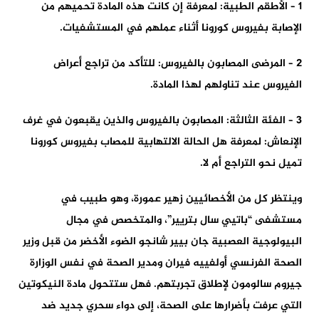
1 – الأطقم الطبية: لمعرفة إن كانت هذه المادة تحميهم من
الإصابة بفيروس كورونا أثناء عملهم في المستشفيات.
2 – المرضى المصابون بالفيروس: للتأكد من تراجع أعراض
الفيروس عند تناولهم لهذا المادة.
3 – الفئة الثالثة: المصابون بالفيروس والذين يقبعون في غرف
الإنعاش: لمعرفة هل الحالة الالتهابية للمصاب بفيروس كورونا
تميل نحو التراجع أم لا.
وينتظر كل من الأخصائيين زهير عمورة، وهو طبيب في
مستشفى “باتيي سال بتريير”، والمتخصص في مجال
البيولوجية العصبية جان بيير شانجو الضوء الأخضر من قبل وزير
الصحة الفرنسي أولفييه فيران ومدير الصحة في نفس الوزارة
جيروم سالومون لإطلاق تجربتهم. فهل ستتحول مادة النيكوتين
التي عرفت بأضرارها على الصحة، إلى دواء سحري جديد ضد