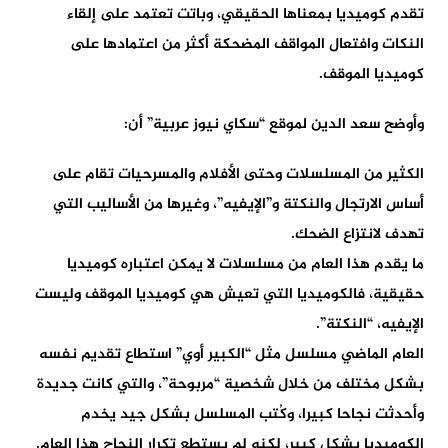
تقدم كوميديا بمعناها الحقيقي، وباتت تعتمد على إلقاء
النكات وافتعال المواقف المضحكة أكثر من اعتمادها على
كوميديا الموقف.
وأوضح سعد الدين لموقع “سكاي نيوز عربية” أن:
الكثير من المسلسلات وحتى الأفلام والمسرحيات تقام على
أساس الارتجال والنكتة و”الإيفيه”، وغيرها من الأساليب التي
تهدف لانتزاع الضحك.
ما يقدم هذا العام من مسلسلات لا يمكن اعتباره كوميديا
حقيقية، فالكوميديا التي تعيش هي كوميديا الموقف وليست
الإيفيه، “النكتة”.
العام الماضي مسلسل مثل “الكبير أوي” استطاع تقديم نفسه
بشكل مختلف من خلال شخصية “مربوحة”، والتي كانت جديدة
وأحدثت نجاحا كبيرا، وكُتب المسلسل بشكل جيد يخدم
الكوميديا بشكل كبير، لكنه لم يستطع تكرار النجاح هذا العام.