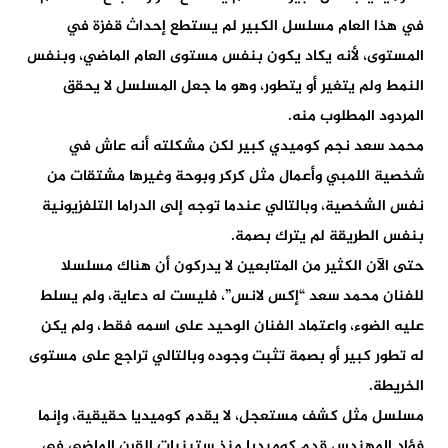
في هذا العام مسلسل الكبير لم يستطع إحداث قفزة في
المستوى، لأنه يكاد يكون بنفس مستوى العام الماضي، وبنفس
النمط ولم يتغير أو يتطور، وهو ما جعل المسلسل لا يحقق
المردود المطلوب منه.
محمد سعد نجم كوميدي كبير لكن مشكلته أنه عاش في
شخصية اللمبي وأعمال مثل كركر وبوحة وغيرها مشتقات من
نفس الشخصية، وبالتالي عندما توجه إلى الدراما التلفزيونية
بنفس الطريقة لم يترك بصمة.
حتى الآن الكثير من المتابعين لا يدركون أن هناك مسلسلا
للفنان محمد سعد “إكس لانس”، فليست له دعاية، ولم يسلط
عليه الضوء، واعتماد الفنان الوحيد على اسمه فقط، ولم يكن
له تطور كبير أو بصمة تثبت وجوده وبالتالي تراجع على مستوى
الخريطة.
مسلسل مثل كشف مستعجل، لا يقدم كوميديا حقيقية، وإنما
فؤاد المهندس قدم كوميديا منذ ستينيات القرن الماضي في