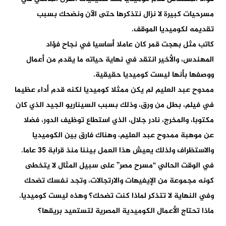
مسرحيات كبيرة لا نزال نتذكرها حتى الآن ونضحك بسبب
تقديمه لكوميديا الموقف.
كاتب مثل بهجت قمر كان عاملا أساسيا في نجاح فؤاد
المهندس، والأخير انتقد في نهاية حياته ما يقدم من أعمال
ووصفها بأنها ليست كوميديا حقيقية.
ممدوح عبد العليم لم يكن ممثلا كوميديا لكنه قدم أداء عظيما
في فيلم، بطل من ورق، وذلك بسبب السيناريو الجيد الذي كان
مكتوبا، والمخرج، نادر جلال، الذي استطاع توظيف الدور، فضلا
عن موهبة ممدوح عبد العليم، وهناك فارق بين الكوميديا
والاستظراف ولذلك يعيش هذا العمل بيننا منذ قرابة 35 عاما.
في الوقت الحالي “مسرح مصر” على سبيل المثال لا يتخطى
كونه مجموعة من الإيفيهات والارتجالات، وتجد نفسك تضحك
وفي النهاية لا تتذكر لماذا كنت تضحك؟ وهذه ليست كوميديا.
ماذا تحتاج الأعمال الكوميدية المصرية لتستعيد بريقها؟