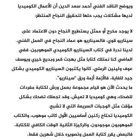
ويوضح الناقد الفني أحمد سعد الدين أن الأعمال الكوميديا
لديها مشكلات يجب حلها لتحقيق النجاح المنتظر:
لا يوجد مخرج أو ممثل يستطيع النجاح دون الاعتماد على
سيناريو قوي، فالسيناريو هو عماد النجاح في العمل الفني.
لدينا ندرة في كتاب السيناريو الكوميدي الموهوبين، ففي
الماضي كنا نمتلك كتابا مثل بهجت قمر وبديع خيري ويوسف
عوف ولينين الرملي، كانوا يكتبون السيناريو الكوميدي بشكل
جيد للغاية، فالأزمة أزمة ورق “سيناريو”.
ما يحدث الآن هو قيام مجموعة بعمل ورش لكتابة مفردات
للضحك، وهي كوميديا لا تعيش، وقد تجعلك تضحك بشكل
مؤقت مثل الوجبات السريعة التي لا تشبع.
الكوميديا تحتاج ركنين أساسيين الأول كاتب موهوب، والكتاب
الموهوبون موجودون، والركيزة الثانية الوقت الكافي للكتابة،
فالبعض يقرر كتابة العمل وتصويره خلال شهرين فقط،