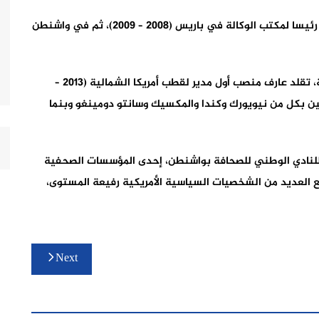
وشغل عارف منصب رئيس التحرير الدولي، قبل أن يعين رئيسا لمكتب الوكالة في باريس (2008 – 2009)، ثم في واشنطن
ومع إطلاق الوكالة لسياستها المتعلقة بالأقطاب الدولية، تقلد عارف منصب أول مدير لقطب أمريكا الشمالية (2013 –
سلين بكل من نيويورك وكندا والمكسيك وسانتو دومينغو وبنما
 الذي تم انتخابه سنة 2018 كاتبا عاما للنادي الوطني للصحافة بواشنطن، إحدى المؤسسات الصحفية
لم، والتي تأسست عام 1908، حوارات مع العديد من الشخصيات السياسية الأمريكية رفيعة المستوى،
Next