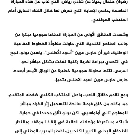
رضوان حلحال بديلا عن شادي رياض، الذي غاب عن هذه المباراة
الحاسمة بداعي الإصابة التي تعرض لها خلال اللقاء السابق أمام
المنتخب الهولندي.
وشهدت الدقائق الأولى من المباراة اندفاعا هجوميا مبكرا من
جانب العناصر الكندية، التي حاولت مفاجأة الخطوط الدفاعية
الوطنية، غير أن حارس عرين “أسود الأطلس”، ياسين بونو، نجح
في التصدي ببراعة لضربة ركنية نفذت بشكل مباشر نحو
المرمى، تلتها محاولة هجومية خطيرة من الرواق الأيسر أبعدها
حارس حارس عرين اسود الاطلس بتميز.
ومع تقدم دقائق اللعب، واصل المنتخب الكندي ضغطه المتقدم،
مما مكنه من خلق فرصة سانحة للتسجيل إثر انفراد مباشر
للمهاجم تاني أولواسيي، لكن بونو تألق مجددا في حماية
شباكه مستعرضا مؤهلاته العالية في إنقاذ الموقف. وبالنظر
للاندفاع البدني الكبير للكنديين، اضطر المدرب الوطني إلى