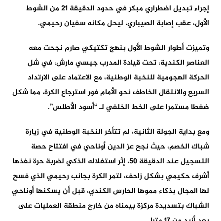
إجراء تبديل اضطراري مبكر في حدود الدقيقة 21 من الشوط
الأول، عقب إصابة الصيباري، ليحل مكانه سفيان رحيمي.
وتميزت أطوار الشوط الأول بنهج تكتيكي صارم نجحت معه
العناصر الكندية، تحت قيادة المدرب جيسي مارش، في شل
الحركة الهجومية للنخبة الوطنية، مع الاعتماد على الارتداد
السريع والانتقال الخاطف نحو الأمام فور استرجاع الكرة، مما شكل
ضغطا مستمرا على الخط الخلفي لـ “أسود الأطلس”.
ومع بداية الجولة الثانية، لم تتأخر النخبة الوطنية في زيارة
شباك الخصم، حيث نجح عز الدين أوناحي في افتتاح حصة
التسجيل عند الدقيقة 50، إثر استغلاله الذكي لضربة حرة نفذها
أشرف حكيمي بشكل زاحف، لتمر الكرة بجانب رحيمي الذي فسح
لها المجال بذكاء مموها الحارس الكندي، قبل أن يسكنها أوناحي
الشباك بتسديدة مركزة بيمناه من خارج منطقة العمليات على
بعد أزيد من 17 مترا.