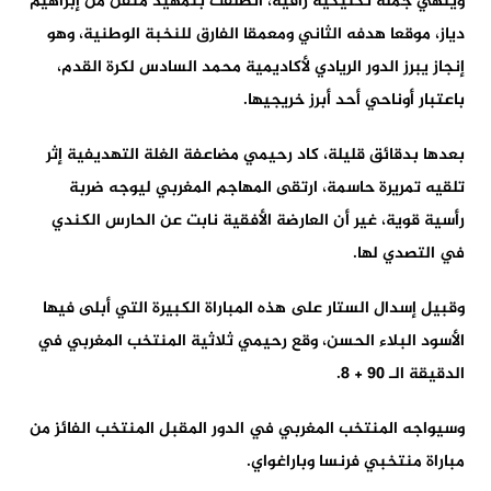
وينهي جملة تكتيكية راقية، انطلقت بتمهيد متقن من إبراهيم
دياز، موقعا هدفه الثاني ومعمقا الفارق للنخبة الوطنية، وهو
إنجاز يبرز الدور الريادي لأكاديمية محمد السادس لكرة القدم،
باعتبار أوناحي أحد أبرز خريجيها.
بعدها بدقائق قليلة، كاد رحيمي مضاعفة الغلة التهديفية إثر
تلقيه تمريرة حاسمة، ارتقى المهاجم المغربي ليوجه ضربة
رأسية قوية، غير أن العارضة الأفقية نابت عن الحارس الكندي
في التصدي لها.
وقبيل إسدال الستار على هذه المباراة الكبيرة التي أبلى فيها
الأسود البلاء الحسن، وقع رحيمي ثلاثية المنتخب المغربي في
الدقيقة الـ 90 + 8.
وسيواجه المنتخب المغربي في الدور المقبل المنتخب الفائز من
مباراة منتخبي فرنسا وباراغواي.