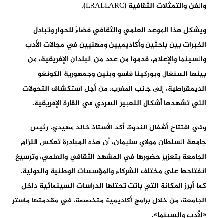
والفن والتمثلات الثقافية (LRALLARC).
ويشكل هذا الموعد العلمي والثقافي فضاءً للحوار وتبادل
الخبرات بين باحثين وأكاديميين ومهنيين في مجالات الأدب
والسينما والإعلام، قدموا من عدد من البلدان الإفريقية، من
بينها السنغال وبوركينا فاسو وبنين وجمهورية الكونغو
الديمقراطية، إلى جانب المغرب، من أجل استكشاف التحولات
التي تشهدها أشكال التعبير السردي في القارة الإفريقية.
وفي افتتاح أشغال الندوة، أكد الأستاذ خالد مهيدي، رئيس
جامعة السلطان مولاي سليمان، أن هذه المبادرة تعكس التزام
الجامعة بتعزيز حضورها في المشهد الثقافي والعلمي، وترسيخ
انفتاحها على مختلف الشركاء والمؤسسات الوطنية والدولية.
كما أبرز المكانة التي باتت تحتلها الدراسات السينمائية داخل
الجامعة، من خلال برامج أكاديمية متخصصة، في مقدمتها ماستر
«الأدب والسينما».