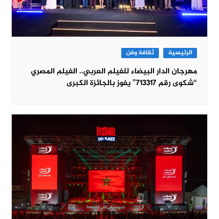
الرئيسية
ثقافة وفن
مهرجان الدار البيضاء للفيلم العربي.. الفيلم المصري
“شكوى رقم 713317” يفوز بالجائزة الكبرى