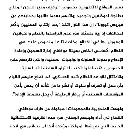
بعض المواقع الالكترونية بخصوص “توقيف مدير السجن المحلي
بطنجة لموظفين وتجميد رواتبهم بعدما طالبوا بحمايتهم من
فيروس كورونا”، إن هذا القرار اتخذ “بعد ارتكاب المعنيين بالأمر
لمخالفات إدارية متمثلة في عدم التزامهما بالنظم والقوانين
المعمول بها في القطاع، وخاصة تلك المنصوص عليها في
النظام الأساسي الخاص بهيئة موظفي إدارة السجون وإعادة
الإدماج ومدونة السلوك والواجبات المهنية، والتي تلزمهم على
الخصوص بالانضباط والتقيد باحترام السلطة التسلسلية،
والامتثال لقواعد النظام شبه العسكري، كما تمنع عليهم القيام
بأي عمل أو تصرف أو سلوك أو نشر ما من شأنه أن يمس بأمن
المؤسسات السجنية أو بوقار الوظيفة أو يخل بسمعة الإدارة”.
ونوهت المندوبية بالمجهودات المبذولة من طرف موظفي
القطاع في أداء واجبهم الوطني في هذه الظرفية الاستثنائية
الخاصة التي تعيشها المملكة، مؤكدة أنها لن تتوانى في اتخاذ