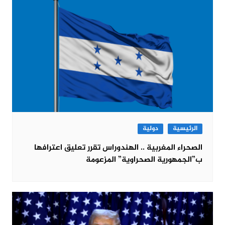
الرئيسية
دولية
الصحراء المغربية .. الهندوراس تقرر تعليق اعترافها
ب”الجمهورية الصحراوية” المزعومة