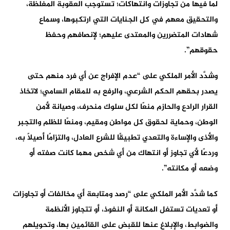
لما فيها من تجاوزات وانتهاكات؛ تستوجب العقوبة المغلظة،
والتحقيق معهم في كل الجنايات التي ارتكبوها، وسماع
شهادات المتضررين والمعتدى عليهم؛ لإنصافهم وحفظ
حقوقهم”.
وشدَّد الأمر الملكي على “عدم الإفراج عن أي فرد منهم حتى
يصدر بحقهم الحكم الشرعي، والرفع به للمقام السامي؛ لاتخاذ
القرار الرادع والحازم منعًا لكل سلوك منحرف، وصيانة لأمن
الوطن، وحماية لحقوق كل مواطن ومقيم، ومنعًا للظلم والتجبر
والأذى والإساءة والتعدي تطبيقًا للشرع العادل، والتزامًا أصيلاً به،
وردعًا لأي تجاوز أو انتهاك من أي شخص مهما كانت صفته أو
وضعه أو مكانته”.
كما شدَّد الأمر الملكي على “رصد ومتابعة أي مخالفات أو تجاوزات
أو تعديات تستغل المكانة أو النفوذ، أو تتجاوز الأنظمة
والضوابط، والإبلاغ عنها للقبض على القائمين بها، وتحويلهم