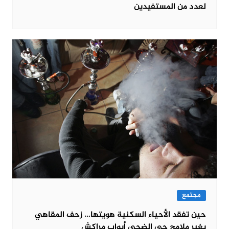
لعدد من المستفيدين
مجتمع
حين تفقد الأحياء السكنية هويتها… زحف المقاهي
يغير ملامح حي الضحى أبواب مراكش