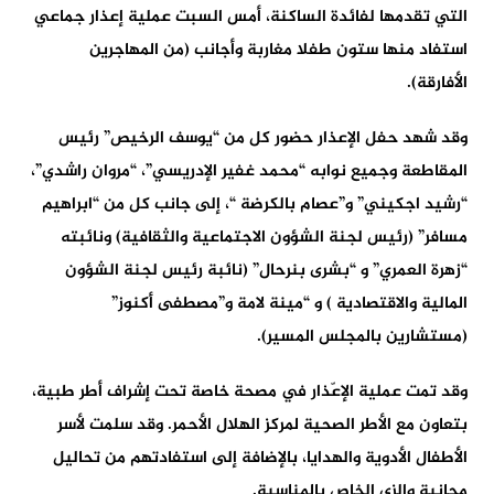
التي تقدمها لفائدة الساكنة، أمس السبت عملية إعذار جماعي
استفاد منها ستون طفلا مغاربة وأجانب (من المهاجرين
الأفارقة).
وقد شهد حفل الإعذار حضور كل من “يوسف الرخيص” رئيس
المقاطعة وجميع نوابه “محمد غفير الإدريسي”، “مروان راشدي”،
“رشيد اجكيني” و”عصام بالكرضة “، إلى جانب كل من “ابراهيم
مسافر” (رئيس لجنة الشؤون الاجتماعية والثقافية) ونائبته
“زهرة العمري” و “بشرى بنرحال” (نائبة رئيس لجنة الشؤون
المالية والاقتصادية ) و “مينة لامة و”مصطفى أكنوز”
(مستشارين بالمجلس المسير).
وقد تمت عملية الإعّذار في مصحة خاصة تحت إشراف أطر طبية،
بتعاون مع الأطر الصحية لمركز الهلال الأحمر. وقد سلمت لأسر
الأطفال الأدوية والهدايا، بالإضافة إلى استفادتهم من تحاليل
مجانية والزي الخاص بالمناسبة.