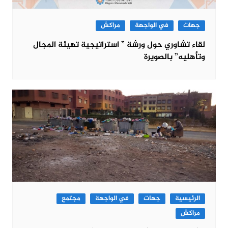
جهات
في الواجهة
مراكش
لقاء تشاوري حول ورشة ” استراتيجية تهيئة المجال
وتأهليه” بالصويرة
الرئيسية
جهات
في الواجهة
مجتمع
مراكش