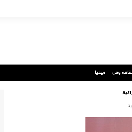
قافة وفن
ميديا
اكية
ية