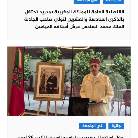
الرئيسية
في الواجهة
القنصلية العامة للمملكة المغربية بمدريد تحتفل
بالذكرى السادسة والعشرين لتولي صاحب الجلالة
الملك محمد السادس عرش أسلافه الميامين
جالية
في الواجهة
حفل استقبال بهيج ببيلباو بمناسبة الذكرى 26 لعيد