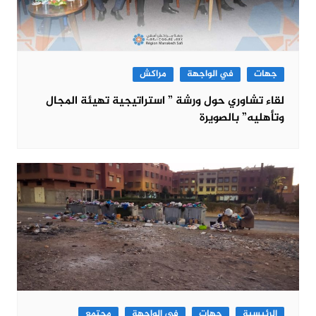
جهات
في الواجهة
مراكش
لقاء تشاوري حول ورشة ” استراتيجية تهيئة المجال
وتأهليه” بالصويرة
الرئيسية
جهات
في الواجهة
مجتمع