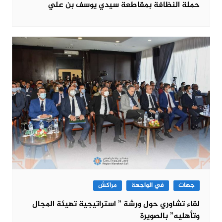
حملة النظافة بمقاطعة سيدي يوسف بن علي
جهات
في الواجهة
مراكش
لقاء تشاوري حول ورشة ” استراتيجية تهيئة المجال
وتأهليه” بالصويرة