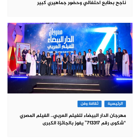
ناجح بطابع احتفالي وحضور جماهيري كبير
الرئيسية
ثقافة وفن
مهرجان الدار البيضاء للفيلم العربي.. الفيلم المصري
“شكوى رقم 713317” يفوز بالجائزة الكبرى