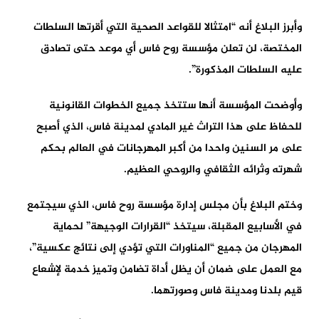
وأبرز البلاغ أنه “امتثالا للقواعد الصحية التي أقرتها السلطات
المختصة، لن تعلن مؤسسة روح فاس أي موعد حتى تصادق
عليه السلطات المذكورة”.
وأوضحت المؤسسة أنها ستتخذ جميع الخطوات القانونية
للحفاظ على هذا التراث غير المادي لمدينة فاس، الذي أصبح
على مر السنين واحدا من أكبر المهرجانات في العالم بحكم
شهرته وثرائه الثقافي والروحي العظيم.
وختم البلاغ بأن مجلس إدارة مؤسسة روح فاس، الذي سيجتمع
في الأسابيع المقبلة، سيتخذ “القرارات الوجيهة” لحماية
المهرجان من جميع “المناورات التي تؤدي إلى نتائج عكسية”،
مع العمل على ضمان أن يظل أداة تضامن وتميز خدمة لإشعاع
قيم بلدنا ومدينة فاس وصورتهما.