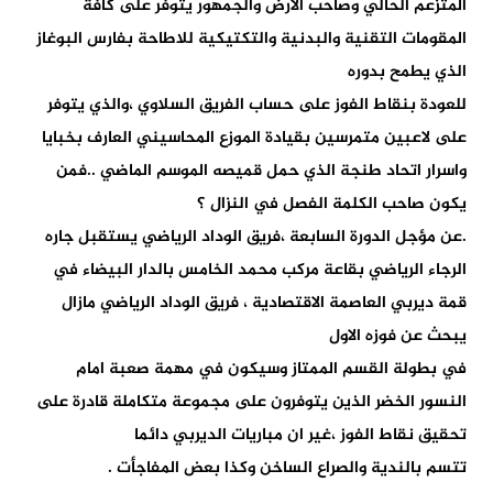
المتزعم الحالي وصاحب الارض والجمهور يتوفر على كافة
المقومات التقنية والبدنية والتكتيكية للاطاحة بفارس البوغاز
الذي يطمح بدوره
للعودة بنقاط الفوز على حساب الفريق السلاوي ،والذي يتوفر
على لاعبين متمرسين بقيادة الموزع المحاسيني العارف بخبايا
واسرار اتحاد طنجة الذي حمل قميصه الموسم الماضي ..فمن
يكون صاحب الكلمة الفصل في النزال ؟
.عن مؤجل الدورة السابعة ،فريق الوداد الرياضي يستقبل جاره
الرجاء الرياضي بقاعة مركب محمد الخامس بالدار البيضاء في
قمة ديربي العاصمة الاقتصادية ، فريق الوداد الرياضي مازال
يبحث عن فوزه الاول
في بطولة القسم الممتاز وسيكون في مهمة صعبة امام
النسور الخضر الذين يتوفرون على مجموعة متكاملة قادرة على
تحقيق نقاط الفوز ،غير ان مباريات الديربي دائما
تتسم بالندية والصراع الساخن وكذا بعض المفاجأت .