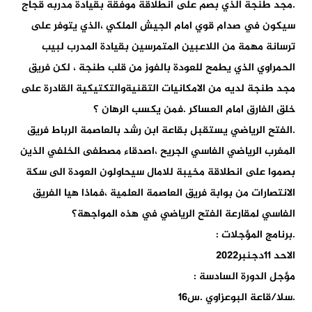
.مجد طنجة الذي بصم على انطلاقة موفقة بقيادة مدربه قجاج
سيكون في صدام قوي امام الجيش الملكي ،الذي يتوفر على
ترسانة مهمة من اللاعبين المتمرسين بقيادة المدرب لبيب
الحمراوي الذي يطمح للعودة بالفوز من قلب طنجة ، لكن فريق
مجد طنجة لديه من الامكانيات التقنيةوالتكتيكية القادرة على
خلق الفارق امام العساكر .فمن يكسب الرهان ؟
.الفتح الرياضي يستقبل بقاعة ابن رشد بالعاصمة الرباط فريق
المغرب الرياضي الفاسي الجريح ،اصدقاء مصطفى الخلفي الذين
بصموا على انطلاقة مخيبة للامال سيحاولون العودة الى سكة
الانتصارات من بوابة فريق العاصمة العلمية ،فماذا هيا الفريق
الفاسي لمقارعة الفتح الرياضي في هذه المواجهة؟
.برنامج المؤجلات :
الاحد 11دجنبر2022
مؤجل الدورة السادسة :
.سلا/قاعة البوعزاوي .س16