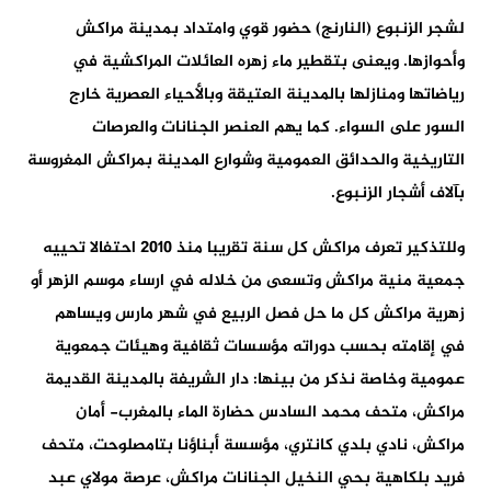
لشجر الزنبوع (النارنج) حضور قوي وامتداد بمدينة مراكش
وأحوازها. ويعنى بتقطير ماء زهره العائلات المراكشية في
رياضاتها ومنازلها بالمدينة العتيقة وبالأحياء العصرية خارج
السور على السواء. كما يهم العنصر الجنانات والعرصات
التاريخية والحدائق العمومية وشوارع المدينة بمراكش المغروسة
بآلاف أشجار الزنبوع.
وللتذكير تعرف مراكش كل سنة تقريبا منذ 2010 احتفالا تحييه
جمعية منية مراكش وتسعى من خلاله في ارساء موسم الزهر أو
زهرية مراكش كل ما حل فصل الربيع في شهر مارس ويساهم
في إقامته بحسب دوراته مؤسسات ثقافية وهيئات جمعوية
عمومية وخاصة نذكر من بينها: دار الشريفة بالمدينة القديمة
مراكش، متحف محمد السادس حضارة الماء بالمغرب- أمان
مراكش، نادي بلدي كانتري، مؤسسة أبناؤنا بتامصلوحت، متحف
فريد بلكاهية بحي النخيل الجنانات مراكش، عرصة مولاي عبد