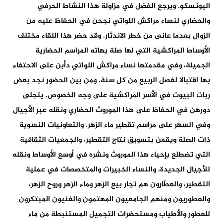
اليونسكو. ويرجع الفضل في مزاولة هذا النشاط الحرفي
والحضاري لنساء مراكش اللواتي نجحن في الحفاظ عليه من
الزوال بعدما عانى من خطر الاندثار. وقد حضر هذا اللقاء مختلف
الأوساط المراكشية التي لها صلة بهاته المراسم الحضارية
الجميلة، وفي مقدمتها نساء مراكش اللواتي دأبن على الاحتفاء
بها اقتبالا لفصل الربيع من كل سنة. ومن بين الحضور نجد بعض
ربات البيوت في الأسر المراكشية على وجه الخصوص. يتجلى
دورهن في الحفاظ على هذا الموروث الحضاري ونقله عبر الأجيال
وفي السهر على مراسم تقطير ماء الزهر. والتعاونيات النسوية
ذات الصلة ويقمن بتسويق نتاج التقطير، والجمعيات الثقافية
التي تضطلع بإحياء هذا الموروث ونشره في أوسع الأوساط ونقله
للأجيال الجديدة، والنساء الخبيرات والمتخصصات في عملية
التقطير، والعطّارون هم تجار بيع الزهر وماء الزهر وروح الزهر،
والعطوريون ومنهم الجامعيون المهتمون والفنيون المبتكرون
للعطور والأطياب ومستحضرات التجميل المستنبطة من ماء