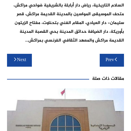
السلام التاريخية، رياض دار أبابلة بالشريفية ضواحي مراكش،
متحف الموسيقى المواسين بالمدينة القديمة مراكش، قصر
سليمان- دار العيادي، المقام الفني بتحناوت، مفتاح الزيتون
بأوريكة، دار الضيافة حدائق المدينة بحي القصبة المدينة
القديمة مراكش والمعهد الثقافي الفرنسي بمراكش…
تصفّح
Next
Prev
المقالات
مقالات ذات صلة