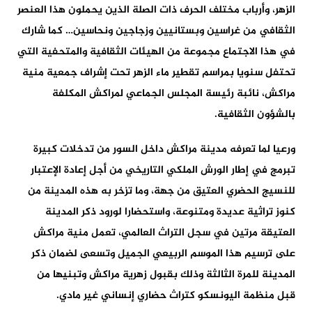
الزهر، وأرباب مختلف الحرف ذات الصلة الذين يحملون هذا العنصر
الثقافي من غراسين وبستانيين وزجاجين ونحاسين… كما شارك
في هذا الاجتماع مجموعة من الهيئات الثقافية والمتحفية التي
تحتفل سنويا بمراسم تقطير ماء الزهر تحت إشراف جمعية منية
مراكش، نائبة رئيسة المجلس الجماعي لمراكش المكلفة
بالشؤون الثقافية.
ورعيا لما تعرفه مدينة مراكش داخل السور من تدخلات كبيرة
تبرمج في إطار الورش الملكي التاريخي من أجل إعادة الإعتبار
للنسيج الحضري العتيق من جهة، وما تزخر به هذه المدينة من
كنوز تراثية عديدة ومتنوعة، واستحضارا لورود ذكر المدينة
العتيقة مرتين في سجل التراث العالمي، تعمل منية مراكش
على ترسيم هذا الموسم الربيعي الجميل وتسعى لضمان ذكر
المدينة للمرة الثالثة وذلك بقبول زهرية مراكش وتبنيها من
قبل منظمة اليونسكو كتراث حضاري إنساني غير مادي.