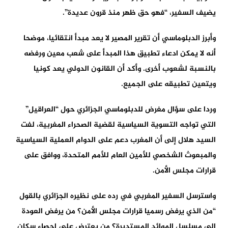
يضيف السفير، “فهو حق ظهر منذ قرون عديدة”.
وأبرز الدبلوماسي أن تقرير المصير لا يعد مبدأ انتقائيا، موضحا
أنه لا يمكن ادعاء تطبيق هذا المبدأ على شعب معين ورفضه
بالنسبة لشعوب أخرى. وأكد أن القانون الدولي يعد كونيا
ويتعين تطبيقه على الجميع.
وردا على سؤال مغرض للدبلوماسي الجزائري حول “العراقيل”
التي تواجه التسوية السياسية لقضية الصحراء المغربية، لفت
السيد هلال إلى أن المغرب دعم على الدوام العملية السياسية
والمبعوث الشخصي للأمين العام للأمم المتحدة، ووافق على
قرارات مجلس الأمن.
واسترسل السفير المغربي في رده على نظيره الجزائري بالقول
“من الذي يرفض رسميا قرارات مجلس الأمن؟ من يرفض العودة
إلى مسلسل الموائد المستديرة؟ من يعترض على إحصاء سكان