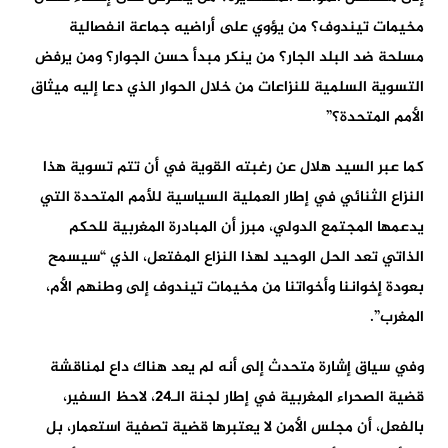
مخيمات تيندوف؟ من يؤوي على أراضيه جماعة انفصالية
مسلحة ضد البلد الجار؟ من ينكر مبدأ حسن الجوار؟ ومن يرفض
التسوية السلمية للنزاعات من خلال الحوار الذي دعا إليه ميثاق
الأمم المتحدة؟”
كما عبر السيد هلال عن رغبته القوية في أن تتم تسوية هذا
النزاع الثنائي في إطار العملية السياسية للأمم المتحدة التي
يدعمها المجتمع الدولي، مبرز أن المبادرة المغربية للحكم
الذاتي تعد الحل الوحيد لهذا النزاع المفتعل، الذي “سيسمح
بعودة إخواننا وأخواتنا من مخيمات تيندوف إلى وطنهم الأم،
المغرب”.
وفي سياق إشارة متحدث إلى أنه لم يعد هناك داع لمناقشة
قضية الصحراء المغربية في إطار لجنة الـ24، لاحظ السفير،
بالفعل، أن مجلس الأمن لا يعتبرها قضية تصفية استعمار، بل