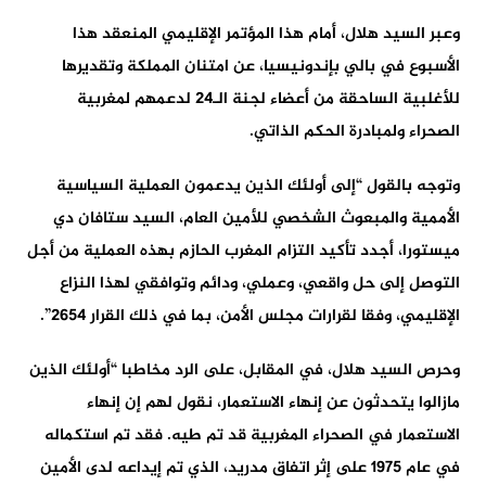
وعبر السيد هلال، أمام هذا المؤتمر الإقليمي المنعقد هذا
الأسبوع في بالي بإندونيسيا، عن امتنان المملكة وتقديرها
للأغلبية الساحقة من أعضاء لجنة الـ24 لدعمهم لمغربية
الصحراء ولمبادرة الحكم الذاتي.
وتوجه بالقول “إلى أولئك الذين يدعمون العملية السياسية
الأممية والمبعوث الشخصي للأمين العام، السيد ستافان دي
ميستورا، أجدد تأكيد التزام المغرب الحازم بهذه العملية من أجل
التوصل إلى حل واقعي، وعملي، ودائم وتوافقي لهذا النزاع
الإقليمي، وفقا لقرارات مجلس الأمن، بما في ذلك القرار 2654”.
وحرص السيد هلال، في المقابل، على الرد مخاطبا “أولئك الذين
مازالوا يتحدثون عن إنهاء الاستعمار، نقول لهم إن إنهاء
الاستعمار في الصحراء المغربية قد تم طيه. فقد تم استكماله
في عام 1975 على إثر اتفاق مدريد، الذي تم إيداعه لدى الأمين