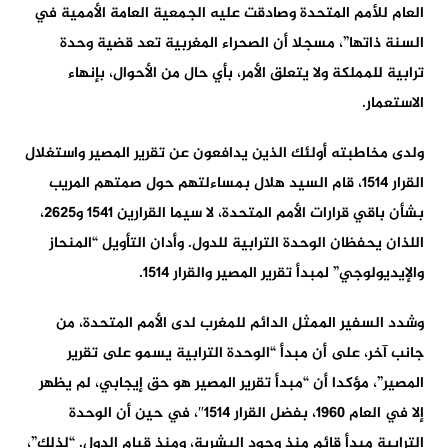
العام للأمم المتحدة وصادقت عليه الجمعية العامة الأممية في
السنة ذاتها”، مسجلا أن الصحراء المغربية تعد قضية وحدة
ترابية للمملكة ولا يتعلق الأمر، بأي حال من الأحوال، بإنهاء
الاستعمار.
ولدى مخاطبته أولئك الذين يدافعون عن تقرير المصير واستغلال
القرار 1514، قام السيد هلال بمساءلتهم حول صمتهم المريب
بشأن باقي قرارات الأمم المتحدة، لا سيما القرارين 1541 و2625،
اللذان يحفظان الوحدة الترابية للدول. وأدان التأويل “المنحاز
والإيديولوجي” لمبدأ تقرير المصير والقرار 1514.
وشدد السفير الممثل الدائم للمغرب لدى الأمم المتحدة، من
جانب آخر، على أن مبدأ “الوحدة الترابية يسمو على تقرير
المصير”، مؤكدا أن “مبدأ تقرير المصير هو حق إيجابي، لم يظهر
إلا في العام 1960، بفضل القرار 1514″، في حين أن الوحدة
الترابية مبدأ قائم منذ وجود البشرية، ومنذ قيام الدول. “لذلك”،