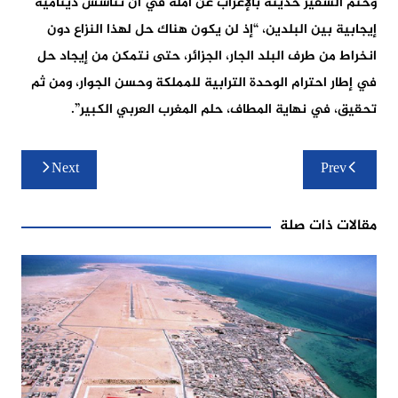
وختم السفير حديثه بالإعراب عن أمله في أن تتأسس دينامية
إيجابية بين البلدين، “إذ لن يكون هناك حل لهذا النزاع دون
انخراط من طرف البلد الجار، الجزائر، حتى نتمكن من إيجاد حل
في إطار احترام الوحدة الترابية للمملكة وحسن الجوار، ومن ثم
تحقيق، في نهاية المطاف، حلم المغرب العربي الكبير”.
تصفّح
Next
Prev
المقالات
مقالات ذات صلة