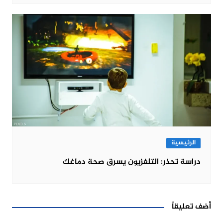
الرئيسية
دراسة تحذر: التلفزيون يسرق صحة دماغك
أضف تعليقاً