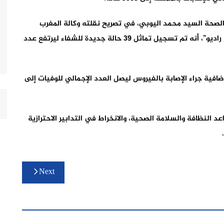
ة الصحة السيد محمد اليوبي، في تصريح نقلته وكالة المغرب
العربي للأنباء مباشرة على قناتها “M24″، وإذاعتها “ريم راديو”، أنه تم تسجيل تماثل 39 حالة جديدة للشفاء ليرتفع عدد
 أنه تم أيضا تسجيل 6 حالات وفاة إضافية جراء الإصابة بالفيروس ليصل العدد الإجمالي للوفيات إلى
عد النظافة والسلامة الصحية، والانخراط في التدابير الاحترازية
Next