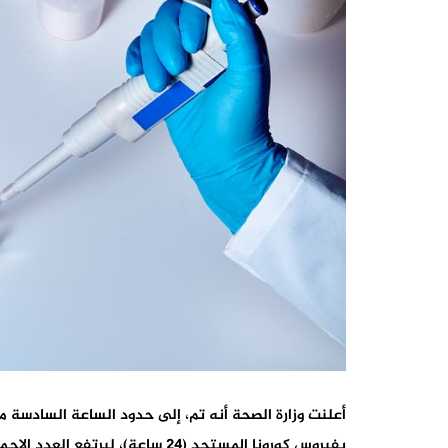
بفيروس كورونا المستجد (24 ساعة)، ليرتفع العدد الإجمالي للإصابات بالمملكة إلى 3568 حالة.