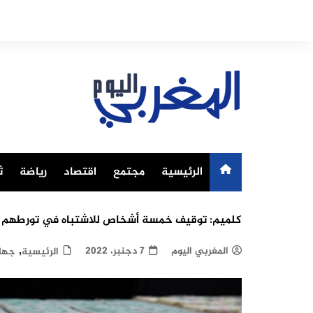
Ski
t
conten
الرئيسية
مجتمع
اقتصاد
رياضة
ث
كلميم: توقيف خمسة أشخاص للاشتباه في تورطهم ف
,
المغربي اليوم
7 دجنبر، 2022
الرئيسية
جها