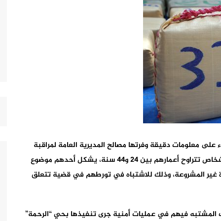
على معلومات دقيقة وفرتها مصالح المديرية العامة لمراقبة
التراب الوطني، زوال اليوم الثلاثاء، من توقيف خمسة أشخاص تتراوح أعمارهم بين 24 و44 سنة، يشكل أحدهم موضوع
 غير المشروعة، وذلك للاشتباه في تورطهم في قضية تتعلق
يف المشتبه فيهم في عمليات أمنية جرى تنفيذها بحي “الرحمة”