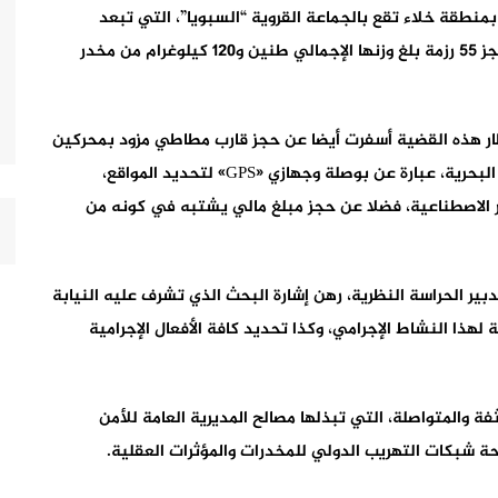
نطقة خلاء تقع بالجماعة القروية “السبويا”، التي تبعد
بحوالي 50 كيلومتر في اتجاه مدينة سيدي إفني، عن حجز 55 رزمة بلغ وزنها الإجمالي طنين و120 كيلوغرام من مخدر
ار هذه القضية أسفرت أيضا عن حجز قارب مطاطي مزود بمحركين
بحريين، ومجموعة من المعدات المستعملة في الملاحة البحرية، عبارة عن بوصلة وجهازي «GPS» لتحديد المواقع،
ار الاصطناعية، فضلا عن حجز مبلغ مالي يشتبه في كونه من
دبير الحراسة النظرية، رهن إشارة البحث الذي تشرف عليه النيابة
لهذا النشاط الإجرامي، وكذا تحديد كافة الأفعال الإجرامية
 والمتواصلة، التي تبذلها مصالح المديرية العامة للأمن
حة شبكات التهريب الدولي للمخدرات والمؤثرات العقلية.