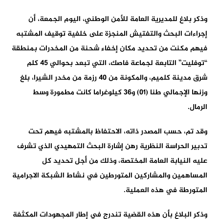
وذكر بلاغ للمديرية العامة للأمن الوطني، اليوم الجمعة، أن
إجراءات البحث والتفتيش المنجزة على خلفية توقيف المشتبه
فيهم مكنت من تحديد مكان إخفاء شحنة من المخدرات بمنطقة
“توفليت” التابعة لجماعة فاصك، التي تبعد بحوالي 45 كلم
شرق مدينة كلميم، والمكونة من 40 رزمة من مخدر الشيرا، بلغ
وزنها الإجمالي طنا (01) و36 كيلوغراما كانت مطمورة وسط
الرمال.
وقد تم، حسب المصدر ذاته، الاحتفاظ بالمشتبه فيهم تحت
تدبير الحراسة النظرية رهن إشارة البحث التمهيدي الذي تشرف
عليه النيابة العامة المختصة، وذلك من أجل تحديد كل
المساهمين والمشاركين المتورطين في نشاط الشبكة الاجرامية
المتورطة في هذه العملية.
وذكر البلاغ بأن هذه القضية تندرج في إطار المجهودات المكثفة