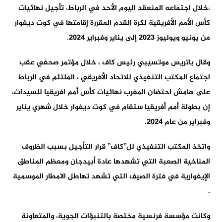
،خلال اجتماعه المنعقد اليوم الأحد في الرباط، تأجيل نهائيات
كأس الأمم الأفريقية لكرة القدم المقررة إقامتها في كوت ديفوار
من يونيو ويوليوز 2023 إلى يناير وفبراير 2024.
وقال باتريس موتسيبي رئيس كاف ، خلال مؤتمر صحفي عقب
اجتماع المكتب التنفيذي للاتحاد الأفريقي ، الملتئم في الرباط
على هامش احتضان المغرب نهائيات كأس أمم افريقيا للسيدات،
إن بطولة أمم أفريقيا ستقام في كوت ديفوار خلال شهري يناير
وفبراير من عام 2024.
واتخذ المكتب التنفيذي لل”كاف” قرار التأجيل بسبب الظروف
المناخية الصعبة التي تشهدها عادة أبيدجان ومعظم المناطق
الإيفوارية في فترة الصيف التي تشهد تهاطل الامطار الموسمية
.
وكانت مؤسسة فرنسية مختصة بالتنبؤات الجوية، والمتعاونة