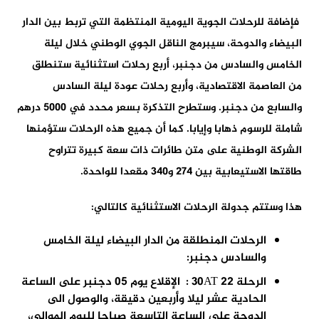
فإضافة للرحلات الجوية اليومية المنتظمة التي تربط بين الدار
البيضاء والدوحة، سيبرمج الناقل الجوي الوطني خلال ليلة
الخامس والسادس من دجنبر، أربع رحلات استثنائية ستنطلق
من العاصمة الاقتصادية، وأربع رحلات عودة ليلة السادس
والسابع من دجنبر. وستطرح التذكرة بسعر محدد في 5000 درهم
شاملة للرسوم ذهابا وإيابا. كما أن جميع هذه الرحلات ستؤمنها
الشركة الوطنية على متن طائرات ذات سعة كبيرة تتراوح
طاقتها الاستيعابية بين 274 و340 مقعدا للواحدة.
هذا وستتم جدولة الرحلات الاستثنائية كالتالي:
الرحلات المنطلقة من الدار البيضاء ليلة الخامس
والسادس دجنبر:
الرحلة 30AT 22 : الإقلاع يوم 05 دجنبر على الساعة
الحادية عشر ليلا وأربعين دقيقة، والوصول الى
الدوحة على الساعة التاسعة صباحا لليوم الموالي،