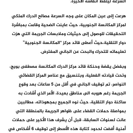
السرعة ليلفظ أنفاسه الأخيرة.
هرعت إلى عين المكان على وجه السرعة مصالح الدرك الملكي
لمركز المكانسة الجنوبية، حيث عاينت الضحية وقامت بمباشرة
التحقيقات للوصول إلى حيثيات وملابسات الجريمة التي هزت
دوار التقلية،حيث أعطى قائد مركز “المكانسة الجنوبية”
تعليماته للتحرك والبحت عن الجاني المفترض.
وبفضل يقضة وحنكة قائد مركز الدرك المكانسة مصطفى
بويج
،
وتحت قيادته الفعلية، وبتنسيق مع عناصر المركز القضائي
النواصر، تم توقيف الجاني في أقل من 5 ساعات بعد وقوع
الجريمة رغم هروبه الى مناطق بعيدة، الأمر الذي أشادت به
ساكنة دوار التقلية، حيث نوه الجميع بمجهوذاته، مطالبين
بمواصلة حملات القضاء على ظواهر الجريمة بالمنطقة التي
عانت لسنوات السابقة، قبل أن يشرف هذا الأخير على حملات
أمنية أفضت لحدود كتابة هذه الأسطر إلى توقيف 6 أشخاص في