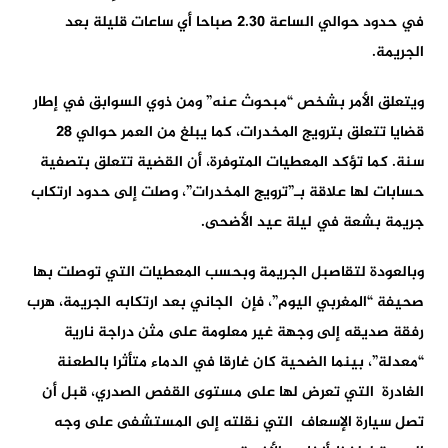
في حدود حوالي الساعة 2.30 صباحا أي ساعات قليلة بعد
الجريمة.
ويتعلق الأمر بشخص “مبحوث عنه” ومن ذوي السوابق في إطار
قضايا تتعلق بترويج المخدرات، كما يبلغ من العمر حوالي 28
سنة. كما تؤكد المعطيات المتوفرة، أن القضية تتعلق بتصفية
حسابات لها علاقة بـ”ترويج المخدرات”، وصلت إلى حدود ارتكاب
جريمة بشعة في ليلة عيد الأضحى.
وبالعودة لتقاصبل الجريمة وبحسب المعطيات التي توصلت بها
صحيفة “المغربي اليوم”، فإن الجاني بعد ارتكابه الجريمة، هرب
رفقة صديقه إلى وجهة غير معلومة على مثن دراجة نارية
“معدلة”، بينما الضحية كان غارقا في الدماء متأثرا بالطعنة
الغادرة التي تعرض لها على مستوى القفص الصدري، قبل أن
تصل سيارة الإسعاف التي نقلته إلى المستشفى على وجه