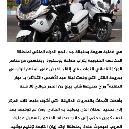
في عملية سريعة ودقيقة جدا، نجح الدرك الملكي لمنطقة
المكانسة الجنوبية بتراب جماعة بوسكورة، وبتنسيق مع عناصر
المركز القضائي النواصر، في إلقاء القبض على المتهم الرئيسي
بجريمة القتل التي وقعت ليلة عيد الأضحى (الثلاثاء) بـ”دوار
التقلية” وراح ضحيتها شاب يبلغ من العمر حوالي 38 سنة.
وأفضت الأبحاث والتحريات الدقيقة التي أشرف عليها قائد المركز
إلى تحديد المكان الذي يتواجد به الجاني، ومن تم توقيفه بعد
نصب كمين محكم، إلى جانب صديقه المتهم بتسهيل عملية
الهروب (مبحوث عنه)، بمنطقة اولاد زيان التابعة لإقليم برشيد،