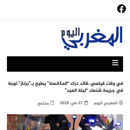
Ski
t
conten
في وقت قياسي..قائد درك “المكانسة” يطيح بـ”بزناز” تورط
في جريمة شنعاء “ليلة العيد”
المغربي اليوم
27 ماي، 2026
مجتمع