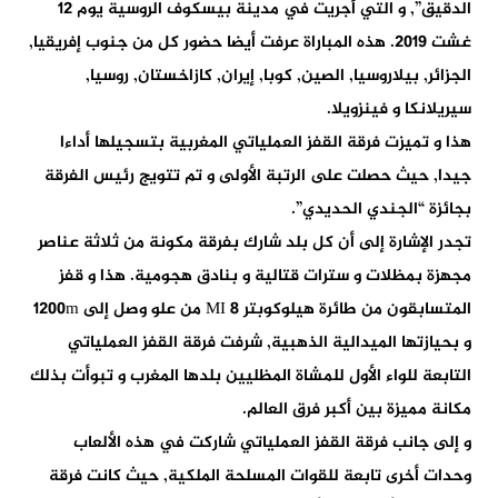
الدقيق”, و التي أجريت في مدينة بيسكوف الروسية يوم 12
غشت 2019. هذه المباراة عرفت أيضا حضور كل من جنوب إفريقيا,
الجزائر, بيلاروسيا, الصين, كوبا, إيران, كازاخستان, روسيا,
سيريلانكا و فينزويلا.
هذا و تميزت فرقة القفز العملياتي المغربية بتسجيلها أداءا
جيدا, حيث حصلت على الرتبة الأولى و تم تتويج رئيس الفرقة
بجائزة “الجندي الحديدي”.
تجدر الإشارة إلى أن كل بلد شارك بفرقة مكونة من ثلاثة عناصر
مجهزة بمظلات و سترات قتالية و بنادق هجومية. هذا و قفز
المتسابقون من طائرة هيلوكوبتر MI 8 من علو وصل إلى 1200m
و بحيازتها الميدالية الذهبية, شرفت فرقة القفز العملياتي
التابعة للواء الأول للمشاة المظليين بلدها المغرب و تبوأت بذلك
مكانة مميزة بين أكبر فرق العالم.
و إلى جانب فرقة القفز العملياتي شاركت في هذه الألعاب
وحدات أخرى تابعة للقوات المسلحة الملكية, حيث كانت فرقة