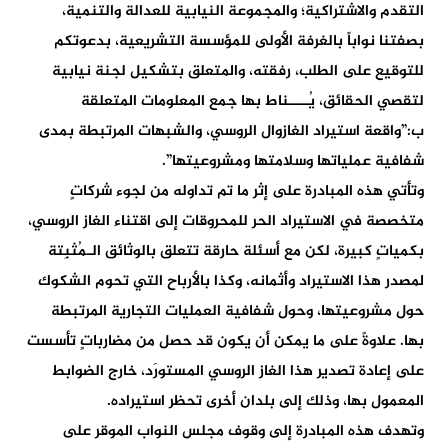
التقدم والاشتراكية؛ والمجموعة النيابية للعدالة والتنمية،
بصفتنا نواباً بالغرفة الأولى للمؤسسة التشريعية، بدعوتكم
للتوقيع على الطلب، رفقته، والمتعلق بتشكيل لجنة نيابية
لتقصي الحقائق، يُــــناط بها جمع المعلومات المتعلقة
ب:”واقعة استيراد الغازوال الروسي، والشبهات المرتبطة بمدى
شفافية عملياتها وسلامتها ومشروعيتها”.
وتأتي هذه المبادرة على إثر ما تم تداوله من لجوء شركاتٍ
متخصصة في الاستيراد الحر للمحروقات إلى اقتناء الغاز الروسي،
بكمياتٍ كبيرة، لكن مع أسئلة حارقة تتعلق بالوثائق الـمُثبِتة
لمصدر هذا الاستيراد وأثمانه، وكذا بالأرباح التي تحوم الشكوك
حول مشروعيتها، وحول شفافية العمليات التجارية المرتبطة
بها. علاوةً على ما يمكن أن يكون قد حصل من مضارباتٍ تأسست
على إعادة تصدير هذا الغاز الروسي المستورَد، خارج الضوابط
المعمول بها، وذلك إلى بلدان أخرى تحظر استيراده.
وتهدف هذه المبادرة إلى وقوف مجلس النواب الموقر على