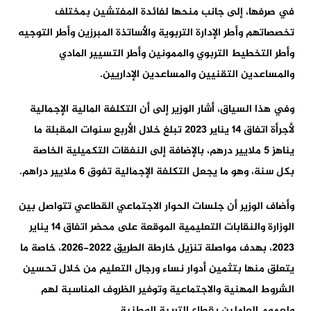
في صرفها، إلى جانب منحها لفائدة المفتشين بمختلف
تخصصاتهم وأطر الإدارة التربوية والأساتذة المبرزين وأطر التوجيه
وأطر التخطيط التربوي والممونين وأطر التسيير المادي
والمساعدين التقنيين والمساعدين الإداريين.
وفي هذا السياق، أشار الوزير إلى أن التكلفة المالية الإجمالية
لأجرأة اتفاق 14 يناير 2023 تبلغ خلال الأربع سنوات المقبلة ما
يناهز 5 ملايير درهم، بالإضافة إلى النفقات التكميلية الخاصة
بكل سنة، وهو ما يجعل التكلفة الإجمالية تفوق 6 ملايير دراهم.
وأضاف الوزير أن جلسات الحوار الاجتماعي القطاعي تتواصل بين
الوزارة والنقابات التعليمية الموقعة على محضر اتفاق 14 يناير
2023، بهدف مواصلة تنزيل خارطة الطريق 2022-2026، خاصة ما
يتعلق منها بتثمين أدوار نساء ورجال التعليم من خلال تحسين
الشروط المهنية والاجتماعية وتوفير الظروف المناسبة لهم
ولعموم العاملين بقطاع التربية الوطنية.