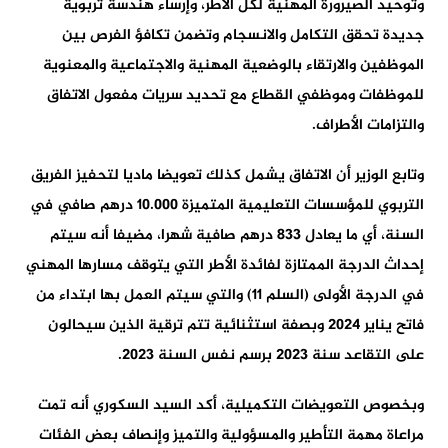
وتوحيد الصيرورة المهنية لكل الأطر، وإرساء هندسة تربوية
جديدة تحقق التكامل والانسجام وتضمن تكافؤ الفرص بين
الموظفين والارتقاء بالوضعية المهنية والاجتماعية والمعنوية
للموظفات وموظفي القطاع مع تحديد سريات مفعول الاتفاق
والتزامات الأطراف.
وتابع الوزير أن الاتفاق يشمل كذلك تعويضا ماديا لتحفيز الفريق
التربوي للمؤسسات التعليمية المتميزة 10.000 درهم صافي في
السنة، أي ما يعادل 833 درهم صافية شهرا، مضيفا أنه سيتم
إحداث الدرجة الممتازة لفائدة الأطر التي يتوقف مسارها المهني
في الدرجة الأولى (السلم 11) والتي سيتم العمل بها ابتداء من
فاتح يناير 2024 وبصفة استثنائية تتم ترقية الذين سيحالون
على التقاعد سنة 2023 برسم نفس السنة 2023.
وبخصوص التعويضات التكميلية، أكد السيد السكوري أنه تمت
مراعاة مهمة التأطير والمسؤولية والتميز وإنصاف بعض الفئات