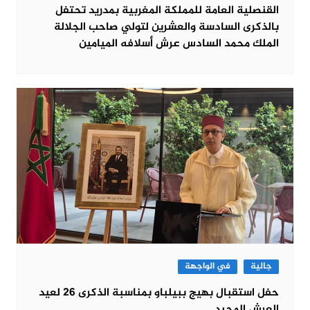
القنصلية العامة للمملكة المغربية بمدريد تحتفل
بالذكرى السادسة والعشرين لتولي صاحب الجلالة
الملك محمد السادس عرش أسلافه الميامين
جالية
في الواجهة
حفل استقبال بهيج ببيلباو بمناسبة الذكرى 26 لعيد
العرش المجيد