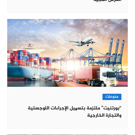
منوعات
“بورتنیت” ملتزمة بتسھیل الإجراءات اللوجستیة
والتجارة الخارجیة