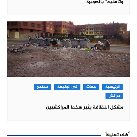
وتأهليه” بالصويرة
الرئيسية
جهات
في الواجهة
مجتمع
مراكش
مشكل النظافة يثير سخط المراكشيين
أضف تعليقاً