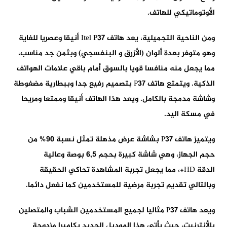
الأوتوماتيكي للهاتف.
ومن الناحية التجميلية، يعد هاتف Itel P37 أنيقا وعصريا للغاية
وهو متوفر بعدة ألوان (الأزرق و البنفسجي) وبثمن جد مناسب،
مما يجعل منه منافسا قويا بالسوق أمام باقي علامات الهواتف
الذكية. ويتمتع هاتف P37 بتصميم رفيع جدا وببطارية مضغوطة
وشاشة مدمجة بالكامل. ويعد هذا الهاتف أنيقا وممتعا ومريحا
في مسكة اليد.
ويتميز هاتف P37 بشاشة عرض مذهلة تمثل نسبة 90% من
حجم الجهاز، وهي شاشة كبيرة بحجم 6,5 بوصة وعالية
الدقة HD+، مما يجعل تجربة المشاهدة تحاكي الحقيقة
وبالتالي تقديم تجربة مرضية للمستخدمين كما نفعل دائما.
ويعد هاتف P37 مثاليا لجميع المستخدمين الشباب والمتصلين
بالأنترنيت، حيث يأتي هذا الموديل الجديد بكاميرا مزدوجة