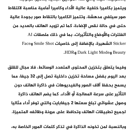
ويتميز بكاميرا خلفية عالية الأداء وكاميرا أمامية مناسبة لالتقاط
صور سيلفي مدهشة. وتتميز الكاميرا بالتقاط صور بجودة عالية
حتى في حالة نقص الإضاءة، كما تم تزويد الهاتف بالعديد من
الفلترات والأوضاع والتأثيرات، بما في ذلك ملصقات AI
Sticker الشهيرة، بالإضافة إلى خاصيات Smile Shot وFace
Beauty وDark Light Mode وHDR.
وفيما يتعلق بتخزين المحتوى المتعدد الوسائط، فلا مجال للقلق
بعد اليوم بفضل مساحة تخزين داخلية تصل إلى 32 جيغا، مما
يسمح بحفظ آلاف الصور والفيديوهات في ذاكرة الهاتف دون
التأثير على سرعة المعالجة أو الأداء. كما يضم الهاتف ذاكرة
وصول عشوائي تبلغ سعتها 2 جيغابايت والتي توفر أداء مثاليا
لجميع تطبيقات الهاتف وتحافظ على مرونة وظائفه المتميزة.
وبالنسبة لمن تخونه الذاكرة في تذكر كلمات المرور الخاصة به،