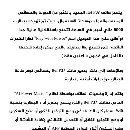
يتميز هاتف Itel P37 الجديد بالكثير من المرونة والخصائص
الممتعة والعملية وسهلة الاستعمال، حيث تم تزويده ببطارية
5000 مللي أمبير في الساعة تتمتع باستقلالية عالية جدا
(وأطلق على هذا الموديل اسم “Play with Power” نظرا للقدرات
الرائعة التي تتمتع بها بطاريته والتي يمكن إعادة شحنها
بالكامل في غضون ساعتين فقط).
وبالإضافة إلى ذلك، يتميز هاتف Itel P37 بخصائص توفر طاقة
البطارية وإجراءات أمنية متطورة.
وتتم إدارة وضعيات الهاتف بواسطة نظام “Al Power Master”
الخاص بهاتف Itel P37 والذي يسمح بتعزيز أداء البطارية بنسبة
10%، سواء كان الهاتف في وضع التوفير الذكي أو وضع السكون
أو وضع التوفير الفائق أو التعديل التلقائي لإضاءة الشاشة أو
وضع السكون أثناء القراءة الصوتية APP أو التشغيل