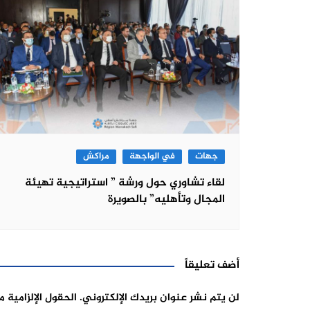
جهات
في الواجهة
مراكش
لقاء تشاوري حول ورشة ” استراتيجية تهيئة
المجال وتأهليه” بالصويرة
أضف تعليقاً
لن يتم نشر عنوان بريدك الإلكتروني.
الحقول الإلزامية م