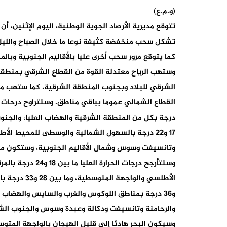
(و.م.ع)
تتوقع مديرية الأرصاد الجوية الوطنية، اليوم الإثنين، 
تشكل سحب منخفضة كثيفة نوعا ما خلال الصباح والليل
كما يتوقع مرور سحب أخرى عليا بالأقاليم الجنوبية وب
وستهب الرياح معتدلة القوة من القطاع الشرقي بمنطق
الشرقي للبلاد وبجنوب المنطقة الشرقية، كما ستهب من ا
درجة بكل من المنطقة الشرقية والهضاب العليا، والجن
17 و22 درجة بالسهول الشمالية والوسطى للمحيط ا
وتانسيفت وسوس وشمال الأقاليم الجنوبية، وستكون ما بين 22 و 27 درجة بأقصى جنوب 
و36 درجة بمناطق اللوكوس والغرب والسايس والهضاب 
والرحامنة وتانسيفت ودكالة وعبدة وسوس والجنوب الشرقي، وما بين 35 و40 درجة 
وسيكون البحر هادئا إلى قليل الهيجان بالواجهة المتوسط