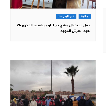
جالية
في الواجهة
حفل استقبال بهيج ببيلباو بمناسبة الذكرى 26
لعيد العرش المجيد