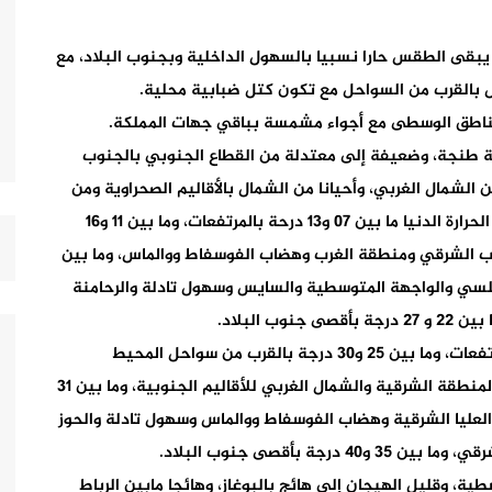
أن يبقى الطقس حارا نسبيا بالسهول الداخلية وبجنوب البلاد، مع
 بالقرب من السواحل مع تكون كتل ضبابية محلية.
المناطق الوسطى مع أجواء مشمسة بباقي جهات المملكة.
ة طنجة، وضعيفة إلى معتدلة من القطاع الجنوبي بالجنوب
لشمال الغربي، وأحيانا من الشمال بالأقاليم الصحراوية ومن
القطاع الشمالي عموما بباقي مناطق. وستتراوح درحات الحرارة الدنيا ما بين 07 و13 درحة بالمرتفعات، وما بين 11 و16
وب الشرقي ومنطقة الغرب وهضاب الفوسفاط ووالماس، وما بين
لأطلسي والواجهة المتوسطية والسايس وسهول تادلة والرحامنة
البلاد.
وستتأرجح درجات الحرارة العليا ما بين 18 و24 درجة بالمرتفعات، وما بين 25 و30 درجة بالقرب من سواحل المحيط
الأطلسي والواجهة المتوسطية، وما بين 28 و33 درجة بالمنطقة الشرقية والشمال الغربي للأقاليم الجنوبية، وما بين 31
العليا الشرقية وهضاب الفوسفاط ووالماس وسهول تادلة والحوز
بأقصى جنوب البلاد.
ية، وقليل الهيجان إلى هائج بالبوغاز، وهائجا مابين الرباط