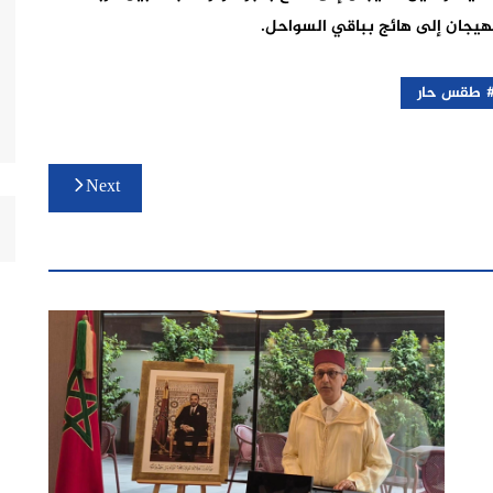
الهيجان إلى هائج بباقي السواحل.
طقس حار
Next