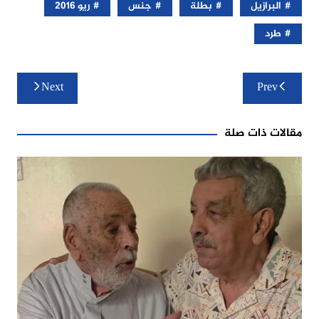
البرازيل
بطلة
جنس
ريو 2016
طرد
تصفّح
Next
Prev
المقالات
مقالات ذات صلة