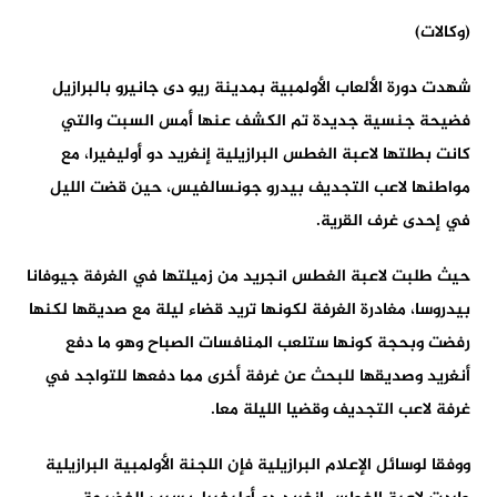
(وكالات)
شهدت دورة الألعاب الأولمبية بمدينة ريو دى جانيرو بالبرازيل
فضيحة جنسية جديدة تم الكشف عنها أمس السبت والتي
كانت بطلتها لاعبة الغطس البرازيلية إنغريد دو أوليفيرا، مع
مواطنها لاعب التجديف بيدرو جونسالفيس، حين قضت الليل
في إحدى غرف القرية.
حيث طلبت لاعبة الغطس انجريد من زميلتها في الغرفة جيوفانا
بيدروسا، مغادرة الغرفة لكونها تريد قضاء ليلة مع صديقها لكنها
رفضت وبحجة كونها ستلعب المنافسات الصباح وهو ما دفع
أنغريد وصديقها للبحث عن غرفة أخرى مما دفعها للتواجد في
غرفة لاعب التجديف وقضيا الليلة معا.
ووفقا لوسائل الإعلام البرازيلية فإن اللجنة الأولمبية البرازيلية