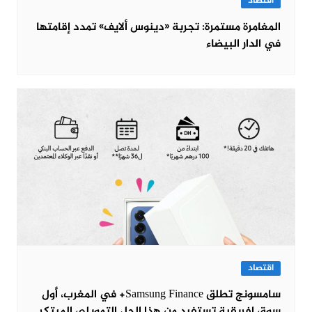
اقتصاد
المغامرة مستمرة: تجربة «دينوس ألايف» تمدد إقامتها
في الدار البيضاء
اقتصاد
سامسونج تطلق Samsung Finance+ في المغرب، أول
سوق إفريقية تستفيد من هذا الحل التمويلي المبتكر