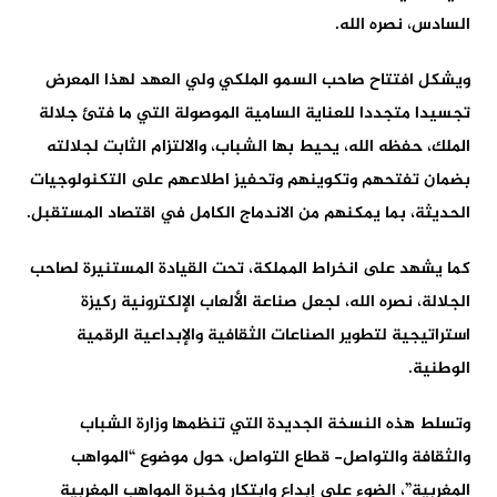
السادس، نصره الله.
ويشكل افتتاح صاحب السمو الملكي ولي العهد لهذا المعرض
تجسيدا متجددا للعناية السامية الموصولة التي ما فتئ جلالة
الملك، حفظه الله، يحيط بها الشباب، والالتزام الثابت لجلالته
بضمان تفتحهم وتكوينهم وتحفيز اطلاعهم على التكنولوجيات
الحديثة، بما يمكنهم من الاندماج الكامل في اقتصاد المستقبل.
كما يشهد على انخراط المملكة، تحت القيادة المستنيرة لصاحب
الجلالة، نصره الله، لجعل صناعة الألعاب الإلكترونية ركيزة
استراتيجية لتطوير الصناعات الثقافية والإبداعية الرقمية
الوطنية.
وتسلط هذه النسخة الجديدة التي تنظمها وزارة الشباب
والثقافة والتواصل- قطاع التواصل، حول موضوع “المواهب
المغربية”، الضوء على إبداع وابتكار وخبرة المواهب المغربية