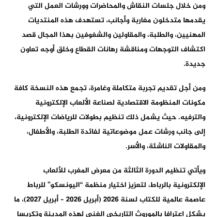
ومن خلال جلسات النقاش والمحاضرات وورشات العمل التي
يقدمها متدخلون مغاربة وأجانب، تستهدف هذه المنتديات
المهنيين، والطلبة، والمقاولين والشغوفين بهذا المجال قصد
اكتشاف التوجهات ومناقشة رهانات القطاع وخلق أوجه تعاون
جديدة.
ومن أجل تقديم تجربة متكاملة وغامرة، تجمع هذه النسخة كافة
مكونات المنظومة الاقتصادية لصناعة الألعاب الإلكترونية
والترفيه. حيث يشمل ذلك تنظيم بطولات للرياضات الإلكترونية،
إلى جانب ورشات عمل موضوعاتية لفائدة الطلبة، والأطفال،
والمقاولات الناشئة، والأسر.
ويأتي تنظيم الدورة الثالثة من معرض المغرب للألعاب
الإلكترونية بالرباط، لتعزيز اختيار منظمة “اليونسكو” للرباط
عاصمة عالمية للكتاب لسنة 2026 (أبريل 2026 – أبريل 2027)، ما
يشكل اعترافا بالموروث التاريخي الغني لهذه المدينة وتكريسا