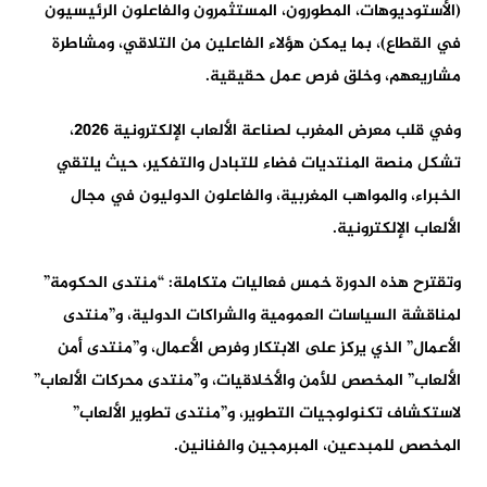
(الأستوديوهات، المطورون، المستثمرون والفاعلون الرئيسيون
في القطاع)، بما يمكن هؤلاء الفاعلين من التلاقي، ومشاطرة
مشاريعهم، وخلق فرص عمل حقيقية.
وفي قلب معرض المغرب لصناعة الألعاب الإلكترونية 2026،
تشكل منصة المنتديات فضاء للتبادل والتفكير، حيث يلتقي
الخبراء، والمواهب المغربية، والفاعلون الدوليون في مجال
الألعاب الإلكترونية.
وتقترح هذه الدورة خمس فعاليات متكاملة: “منتدى الحكومة”
لمناقشة السياسات العمومية والشراكات الدولية، و”منتدى
الأعمال” الذي يركز على الابتكار وفرص الأعمال، و”منتدى أمن
الألعاب” المخصص للأمن والأخلاقيات، و”منتدى محركات الألعاب”
لاستكشاف تكنولوجيات التطوير، و”منتدى تطوير الألعاب”
المخصص للمبدعين، المبرمجين والفنانين.