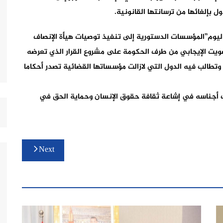
بإلغائها من ترسانتها القانونية.
يوم”المؤسسات الدستورية إلى تنفيذ توصيات هيأة الإنصاف
صويت الإيجابي من طرف الحكومة على مشروع القرار الذي تعرضه
اللجنة الثالثة بالجمعية العامة للأمم المتحدة منذ 2007 وتطالب فيه الدول التي لازالت مؤسساتها القضائية تصدر أحكاما
لف أجناسه في إشاعة ثقافة حقوق الإنسان وحماية الحق في
Next