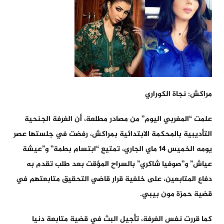
مراكش: نجاة الكوراري
علمت “المغربي اليوم” من مصادر مطلعة، أن الغرفة الجنحية
التأديبية بالمحكمة الابتدائية بمراكش، رفضت في جلستها عصر
يومه الخميس 14 ماي الجاري، تمتيع “ابتسام بطمة” و”عيشة
عياش” و”صوفيا شاكري” بالسراح المؤقت بعد طلب تقدم به
دفاع المتابعين، على خلفية قرار قاضي التحقيق متابعتهم في
قضية حمزة مون بيبي.
كما قررت نفس الغرفة، تأجيل البث في قضية متابعة دنيا