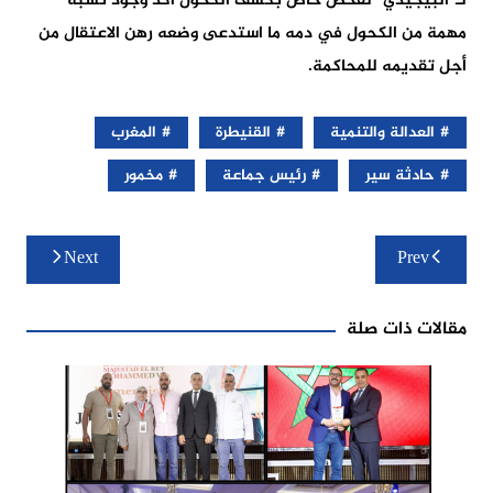
لـ”البيجيدي” لفحص خاص بكشف الكحول أكد وجود نسبة
مهمة من الكحول في دمه ما استدعى وضعه رهن الاعتقال من
أجل تقديمه للمحاكمة.
العدالة والتنمية
القنيطرة
المغرب
حادثة سير
رئيس جماعة
مخمور
تصفّح
Next
Prev
المقالات
مقالات ذات صلة