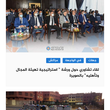
جهات
في الواجهة
مراكش
لقاء تشاوري حول ورشة ” استراتيجية تهيئة المجال
وتأهليه” بالصويرة