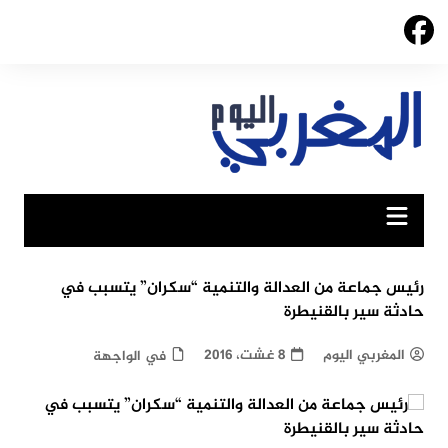
Ski
t
conten
رئيس جماعة من العدالة والتنمية “سكران” يتسبب في
حادثة سير بالقنيطرة
المغربي اليوم
8 غشت، 2016
في الواجهة