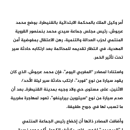
أمر وكيل الملك بالمحكمة الابتدائية بالقنيطرة، بوضع محمد
عربوش، رئيس مجلس جماعة سيدي محمد بنمنصور القروية
المنتمي لحزب العدالة والتنمية، رهن الاعتقال بمفوضية أمن
المهدية، في انتظار تقديمه للمحاكمة بعد ارتكابه حادثة سير
تحت تأثير الخمر.
واستنادا لمصادر “المغربي اليوم”، فإن محمد عربوش، الذي كان
يقود سيارة من نوع “فورد”، ارتكب حادثة سير ليلة الأحد/
الاثنين، على مستوى حي ولاد وجيه بمدينة القنيطرةـ بعد أن
صدم سيارة من نوع “سيتروين بيرلينغو”، تعود لمهاجرة مغربية
ما تسبب لها في جروح طفيفة.
وأضافت المصادر ذاتها أن إخضاع رئيس الجماعة المنتمي