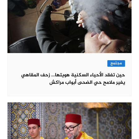
مجتمع
حين تفقد الأحياء السكنية هويتها… زحف المقاهي
يغير ملامح حي الضحى أبواب مراكش