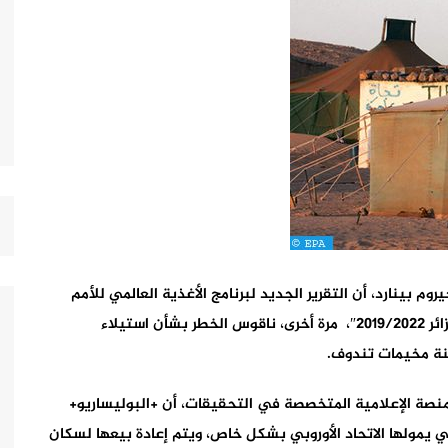
م بينارد، أن التقرير الجديد لبرنامج الأغذية العالمي للأمم
المتحدة، يدق، في تقييمه لـ “البرنامج الاستراتيجي للجزائر 2019/2022″، مرة أخرى، ناقوس الخطر بشأن استيلاء
نة مخيمات تندوف.
لمنصة الإعلامية المتخصصة في التحقيقات، أن +البوليساريو+
 يمولها الاتحاد الأوروبي بشكل خاص، ويتم إعادة بيعها لسكان