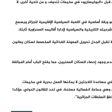
 قبل +البوليساريو+ في مخيمات تندوف، و من ناحية أخرى، لا
 ورقة أساسية في اللعبة السياسية الإقليمية للجزائر ويسمح
شرعيته التاريخية والسياسية لإدارة أقاليمه الصحراوية ثابتة.
 لا تقبل الجدل تحويل المعونة الغذائية المخصصة لسكان يعانون
دم وجود إحصاء للسكان المعنيين، مما يفتح الباب أمام المبالغة
 في مساعدة اللاجئين لا يمكنها العمل بحرية في مخيمات
+، وهي جماعة انفصالية مسلحة، في تحد للقانون الدولي، مؤكدا
ؤ السلطات الجزائرية”.