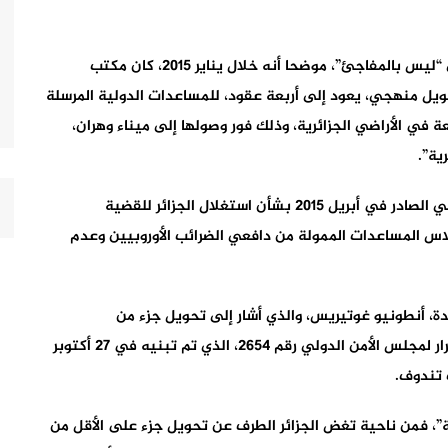
وأشار إلى أن هذا التقرير من قبل برنامج الأغذية العالمي “ليس بالمفاجئ”، موضحا أنه خلال يناير 2015، كان مكتب
تحويل منهجي، يعود إلى أربعة عقود، للمساعدات الدولية المرسلة
 في الأراضي الجزائرية، وذلك فور وصولها إلى ميناء وهران،
ية”.
وتابع بالقول “نذكر في هذا السياق بقرار البرلمان الأوروبي الصادر في أبريل 2015 بشأن استغلال الجزائر للقضية
اس المساعدات الممولة من دافعي الضرائب الأوروبيين وعدم
ين العام للأمم المتحدة، أنطونيو غوتيريس، والذي أشار إلى تحويل جزء من
المساعدات إلى السكان الصحراويين، مسجلا أن أحدث قرار لمجلس الأمن الدولي رقم 2654، الذي تم تبنيه في 27 أكتوبر
 تندوف.
ة”، فمن ناحية تغض الجزائر الطرف عن تحويل جزء على الأقل من