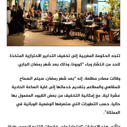
تتجه الحكومة المغربية إلى تخفيف التدابير الاحترازية المتخذة
للحد من انتشار وباء “كورونا، وذلك بعد شهر رمضان الجاري.
وقالت مصادر مطلعة، إنه “بعد شهر رمضان، سيتم السماح
للمقاهي والمطاعم بتقديم خدماتها إلى غاية الساعة الحادية
عشرة ليلا، مع إمكانية التخفيف من بعض القيود المعمول بها
حاليا، حسب التطورات التي ستعرفها الوضعية الوبائية في
المملكة”.
وتأتي هذه الإجراءات “اعتمادا على خلاصات التتبع اليومي طيلة