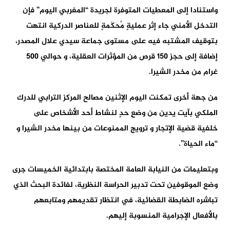
واستنادا إلى المعطيات المتوفرة لجريدة “المغربي اليوم” فإن
التدخل الأمني جاء إثر عمليةٍ مُحكَمةٍ للعناصر الدركية انتهت
بتوقيف المشتبه فيه على مستوى جماعة سيدي علال المصدر،
إضافة إلى حجز 150 قرص من المؤثرات العقلية، و حوالي 500
غرام من مخدر الشيرا.
من جهة أخرى تمكنت اليوم الإثنين مصالح المركز الترابي للدرك
الملكي بآيت يدين من وضعِ حدٍ لنشاط أحد الأشخاص على
خلفية قضية الإتجار و ترويج الممنوعات من بينها مخدر الشيرا و
“ماء الحياة”.
وبتعليمات من النيابة العامة المختصة بابتدائية الخميسات جرى
وضع الموقوفين تحت تدبير الحراسة النظرية، لفائدة البحث الذي
تباشره الضابطة القضائية، في انتظار تقديمهم ومتابعهم
بالأفعال الإجرامية المنسوبة إليهم.