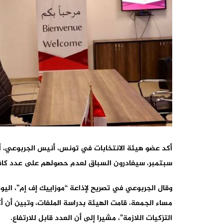
سبتمبر، سيغادرون السباق لعدم حصولهم على عدد كاف 
وقال الجربوعي في تصريح لإذاعة “موزاييك إف إم”، اليوم
التزكيات اللازمة”، مشيرا إلى أن العدد قابل للارتفاع.