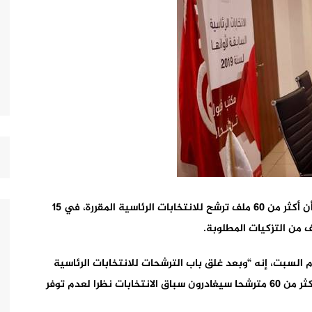
أكد عضو هيئة الانتخابات في تونس، أنيس الجربوعي، أن أكثر من 60 ملف ترشح للانتخابات الرئاسية المقررة، في 15
من التزكيات المطلوبة.
 السبت، إنه “وبعد غلق باب الترشحات للانتخابات الرئاسية
مساء الجمعة، قامت الهيئة بدراسة الملفات، وتبين أن أكثر من 60 مترشحا سيغادرون سباق الانتخابات نظرا لعدم توفر