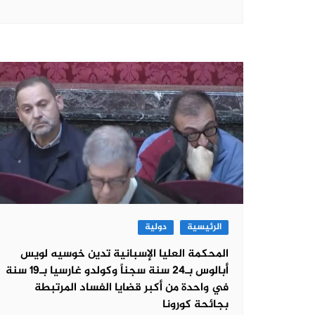
الرئيسية
دولية
المحكمة العليا الإسبانية تدين خوسيه لويس
أبالوس بـ24 سنة سجناً وكولدو غارسيا بـ19 سنة
في واحدة من أكبر قضايا الفساد المرتبطة
بجائحة كورونا