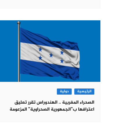
الرئيسية
دولية
الصحراء المغربية .. الهندوراس تقرر تعليق
اعترافها ب”الجمهورية الصحراوية” المزعومة