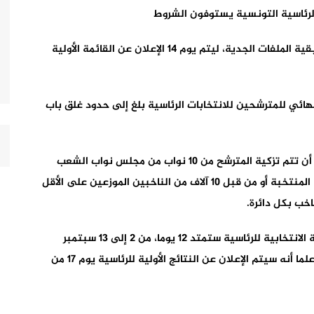
ولفت إلى أن الهيئة ستبت يومي 12 و13 أغسطس في بقية الملفات الجدية، ليتم يوم 14 الإعلان عن القائمة الأولية
نهائي للمترشحين للانتخابات الرئاسية بلغ إلى حدود غلق باب
ومن ضمن قواعد الترشح للانتخابات الرئاسية التونسية، أن تتم تزكية المترشح من 10 نواب من مجلس نواب الشعب
(البرلمان)، أو من 40 من رؤساء مجالس الجماعات المحلية المنتخبة أو من قبل 10 آلاف من الناخبين الموزعين على الأقل
ووفق الأجندة التي ضبطتها هيئة الانتخابات، فإن الحملة الانتخابية للرئاسية ستمتد 12 يوما، من 2 إلى 13 سبتمبر
المقبل، فيما سيكون 14 سبتمبر يوم الصمت الانتخابي، علما أنه سيتم الإعلان عن النتائج الأولية للرئاسية يوم 17 من