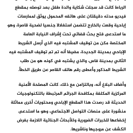
الرباط كانت قد سجلت شكاية والدة طفل بعد توصله بمقطع
فيديو مدته دقيقتان على هاتفه المحمول يوثق لممارسات
إباحية وقعت بالخارج تتضمن استغلالا جنسيا لضحية قاصرة، وهو
ما استدعى فتح بحث قضائي تحت إشراف النيابة العامة
المختصة مكن من توقيف المشتبه فيه الذي أرسل الشريط
الإباحي بمدينة الجديدة، مضيفا أنه تم تم توقيف المشتبه فيه
الثاني بمدينة فاس، والذي يشتبه في كونه هو من طلب
الشريط المذكور وأعطى رقم هاتف القاصر عن طريق الخطأ.
وأضاف البلاغ أنه، وبالتزامن مع ذلك، كانت المصلحة الأمنية
المركزية المكلفة بمكافحة الجرائم المرتبطة بالتكنولوجيات
الحديثة قد رصدت هذا المقطع الإباحي ومحتويات أخرى مماثلة
منشورة على منصات التواصل الاجتماعي، وهو ما استدعى
إخضاعها للخبرات الضرورية وللأبحاث الجنائية اللازمة بغرض
الكشف عن مروجيها وناشريها.