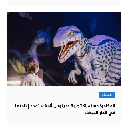
اقتصاد
المغامرة مستمرة: تجربة «دينوس ألايف» تمدد إقامتها
في الدار البيضاء