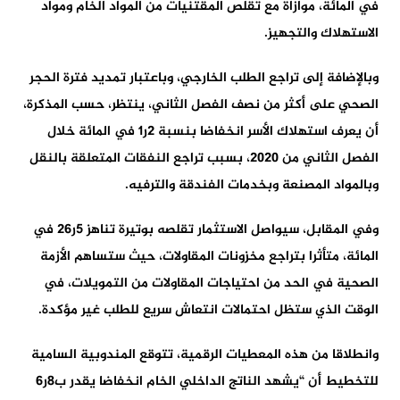
في المائة، موازاة مع تقلص المقتنيات من المواد الخام ومواد
الاستهلاك والتجهيز.
وبالإضافة إلى تراجع الطلب الخارجي، وباعتبار تمديد فترة الحجر
الصحي على أكثر من نصف الفصل الثاني، ينتظر، حسب المذكرة،
أن يعرف استهلاك الأسر انخفاضا بنسبة 2ر1 في المائة خلال
الفصل الثاني من 2020، بسبب تراجع النفقات المتعلقة بالنقل
وبالمواد المصنعة وبخدمات الفندقة والترفيه.
وفي المقابل، سيواصل الاستثمار تقلصه بوتيرة تناهز 5ر26 في
المائة، متأثرا بتراجع مخزونات المقاولات، حيث ستساهم الأزمة
الصحية في الحد من احتياجات المقاولات من التمويلات، في
الوقت الذي ستظل احتمالات انتعاش سريع للطلب غير مؤكدة.
وانطلاقا من هذه المعطيات الرقمية، تتوقع المندوبية السامية
للتخطيط أن “يشهد الناتج الداخلي الخام انخفاضا يقدر ب8ر6