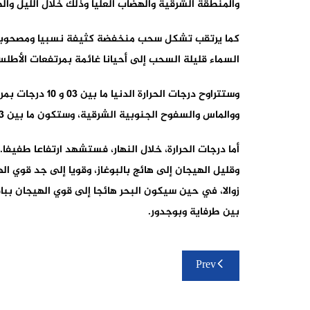
والمنطقة الشرقية والهضاب العليا وذلك خلال الليل والص
كما يرتقب تشكل سحب منخفضة كثيفة نسبيا ومصحوبة
السماء قليلة السحب إلى أحيانا غائمة بمرتفعات الأطل
وستتراوح درجات ال
ووالماس والسفوح الجنوبية الشرقية، وستكون ما بين 13 و 19 درجة في ما تبقى من ربوع المملكة.
أما درجات الحرارة، خلال النهار، فستشهد ارتفاعا طفيفا
وقليل الهيجان إلى هائج بالبوغاز، وقويا إلى جد قوي ا
زوالا، في حين سيكون البحر هائجا إلى قوي الهيجان ببا
بين طرفاية وبوجدور.
تصفّح
Prev
المقالات