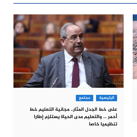
الرئيسية
مجتمع
على خط الجدل المثار.. مجانية التعليم خط
أحمر … والتعليم مدى الحياة يستلزم إطارا
تنظيميا خاصا