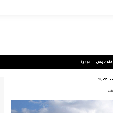
قافة وفن
ميديا
ات