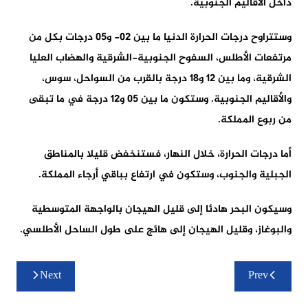
داخل الأقاليم الجنوبية.
وستتراوح درجات الحرارة الدنيا ما بين 02- و05 درجات بكل من
مرتفعات الأطلس، السفوح الجنوبية-الشرقية والهضاب العليا
الشرقية، وما بين 12 و18 درجة بالقرب من السواحل، سوس،
والأقاليم الجنوبية. وستكون ما بين 05 و12 درجة في ما تبقى
من ربوع المملكة.
أما درجات الحرارة، خلال النهار، فستنخفض قليلا بالمناطق
الجبلية والجنوب، وستكون في ارتفاع بباقي أرجاء المملكة.
وسيكون البحر هادئا إلى قليل الهيجان بالواجهة المتوسطية
والبوغاز، وقليل الهيجان إلى هائج على طول الساحل الأطلسي.
تصفّح
Next
Prev
المقالات