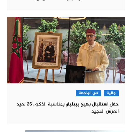
جالية
في الواجهة
حفل استقبال بهيج ببيلباو بمناسبة الذكرى 26 لعيد
العرش المجيد