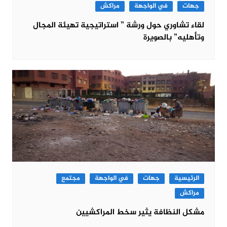
جهات
في الواجهة
مراكش
لقاء تشاوري حول ورشة ” استراتيجية تهيئة المجال
وتأهليه” بالصويرة
الرئيسية
جهات
في الواجهة
مجتمع
مراكش
مشكل النظافة يثير سخط المراكشيين