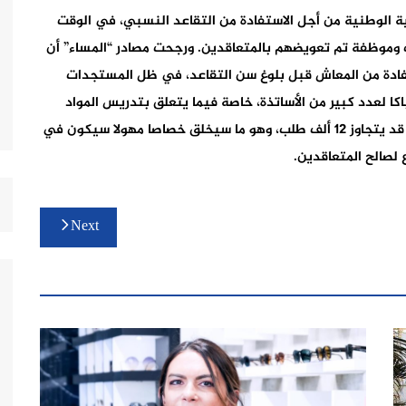
ية الوطنية من أجل الاستفادة من التقاعد النسبي، في الوقت
حيلوا على التقاعد إلى 9 آلاف موظف وموظفة تم تعويضهم بالمتعاقدين. ورجحت مصادر “المساء” أن
ادة من المعاش قبل بلوغ سن التقاعد، في ظل المستجدات
اكا لعدد كبير من الأساتذة، خاصة فيما يتعلق بتدريس المواد
العلمية باللغة الفرنسية. وقالت مصادر الجريدة إن الرقم قد يتجاوز 12 ألف طلب، وهو ما سيخلق خصاصا مهولا سيكون في
لصالح المتعاقدين.
Next