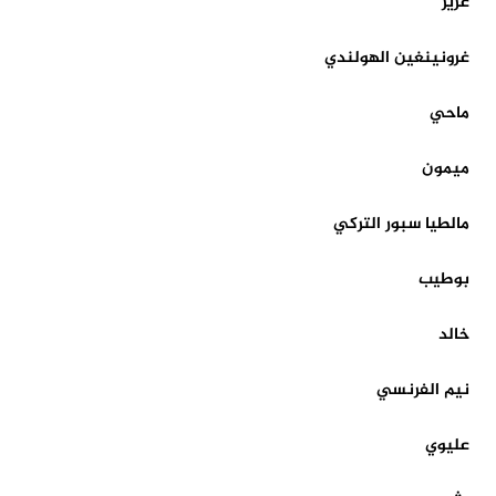
عزيز
غرونينغين الهولندي
ماحي
ميمون
مالطيا سبور التركي
بوطيب
خالد
نيم الفرنسي
عليوي