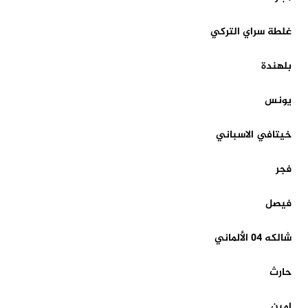
غلطة سراي التركي
بلهندة
يونس
خيتافي الاسباني
فجر
فيصل
شالكه 04 الألماني
حارث
امين