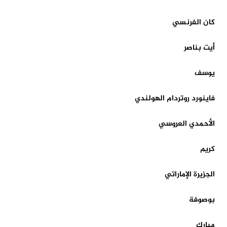
كان الفرنسي
أيت بناصر
يوسف
فاينورد روتردام الهولندي
الأحمدي العروسي
كريم
الجزيرة الإماراتي
بوصوفة
مبارك