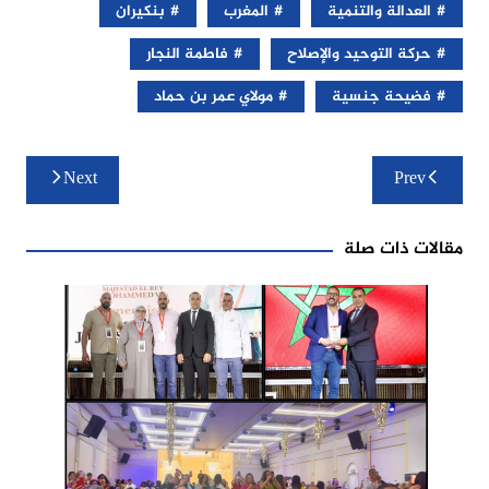
العدالة والتنمية
المغرب
بنكيران
حركة التوحيد والإصلاح
فاطمة النجار
فضيحة جنسية
مولاي عمر بن حماد
تصفّح
Next
Prev
المقالات
مقالات ذات صلة