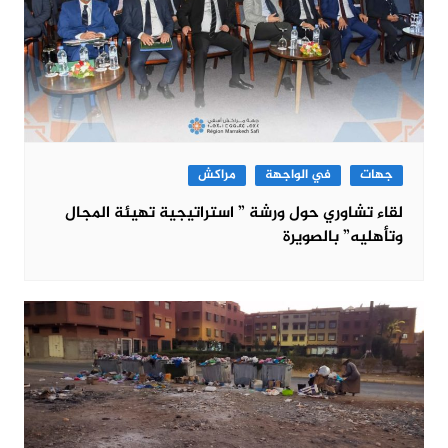
جهات
في الواجهة
مراكش
لقاء تشاوري حول ورشة ” استراتيجية تهيئة المجال
وتأهليه” بالصويرة